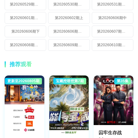
第20260529期加更下
第20260530期休息一下
第20260531期陪看
第20260601期特别加更
第20260602期上
第20260606期中
第20260606期下
第20260606期纯享版
第20260607期加更上
第20260608期加更下
第20260609期休息一下
第20260610期陪看
推荐观看
更新至20260805期
大陆综艺
宝藏挖呀挖第7期
第35集
囚牢生存战