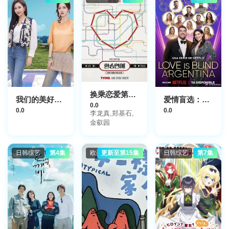
换乘恋爱第一季
我们的美好旅行
爱情盲选：阿根廷篇第二季
0.0
0.0
0.0
李龙真,郑基石,
金叡园
日韩综艺
第4集
欧美综艺
更新至第15集
日韩综艺
第7集