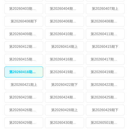
第20260403期加更下
第20260404期休息一下
第20260407期上
第20260408期下
第20260408期特别加更
第20260408期纯享版
第20260409期加更上
第20260410期加更下
第20260411期休息一下
第20260412期陪看
第20260414期上
第20260415期下
第20260415期纯享
第20260416期加更上
第20260417期加更下
第20260418期休息一下
第20260419期陪看
第20260419期陪看特辑
第20260421期上
第20260422期下
第20260422期纯享
第20260423期加更上
第20260424期加更下
第20260425期休息一下
第20260426期陪看
第20260428期上
第20260429期下
第20260429期纯享
第20260430期加更上
第20260501期加更下