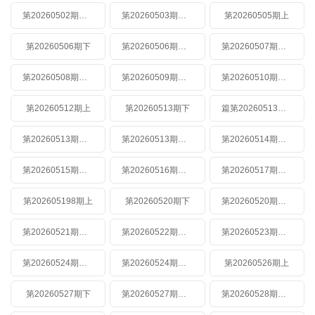
第20260502期休息一下
第20260503期陪看
第20260505期上
第20260506期下
第20260506期纯享
第20260507期加更上
第20260508期加更下
第20260509期衍生
第20260510期陪看
第20260512期上
第20260513期下
篇第20260513期纯享
第20260513期廖慧佳个人直播
第20260513期段钰个人直播
第20260514期加更上
第20260515期加更下
第20260516期休息一下
第20260517期陪看
第202605198期上
第20260520期下
第20260520期纯享版
第20260521期加更上
第20260522期加更下
第20260523期休息一下
第20260524期陪看
第20260524期赵则舟个人直回放
第20260526期上
第20260527期下
第20260527期纯享版
第20260528期加更上