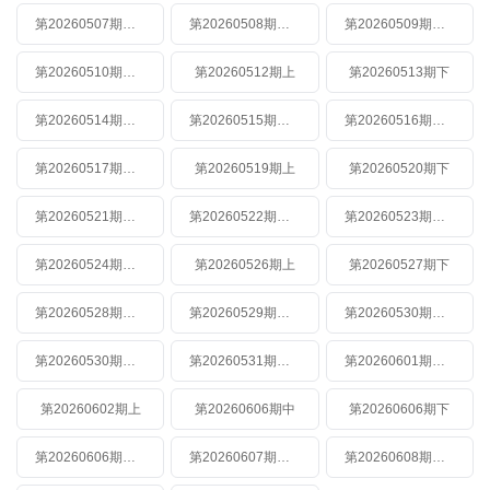
第20260507期加更上
第20260508期加更下
第20260509期衍生
第20260510期陪看
第20260512期上
第20260513期下
第20260514期加更上
第20260515期加更下
第20260516期休息一下
第20260517期陪看
第20260519期上
第20260520期下
第20260521期加更上
第20260522期加更下
第20260523期休息一下
第20260524期陪看
第20260526期上
第20260527期下
第20260528期加更上
第20260529期加更下
第20260530期休息一下
第20260530期慢直播回放
第20260531期陪看
第20260601期特别加更
第20260602期上
第20260606期中
第20260606期下
第20260606期纯享
第20260607期加更上
第20260608期加更下