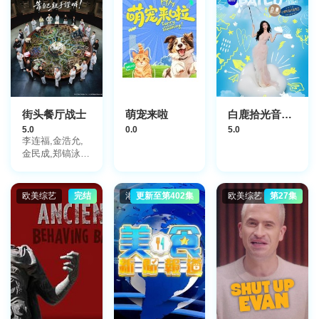
街头餐厅战士
萌宠来啦
白鹿拾光音乐会
5.0
0.0
5.0
李连福,金浩允,
金民成,郑镐泳,
宋勋,洪锡天
欧美综艺
完结
港台综艺
更新至第402集
欧美综艺
第27集