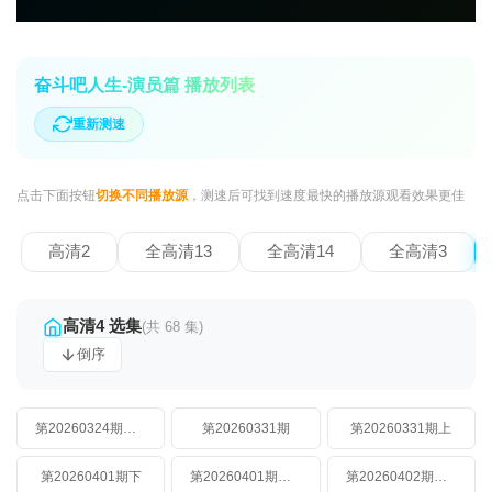
奋斗吧人生-演员篇 播放列表
重新测速
点击下面按钮
切换不同播放源
，测速后可找到速度最快的播放源观看效果更佳
高清2
全高清13
全高清14
全高清3
高清4 选集
(共 68 集)
倒序
第20260324期先导片
第20260331期
第20260331期上
第20260401期下
第20260401期纯享
第20260402期加更上