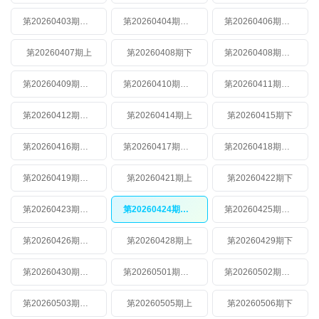
第20260403期加更下
第20260404期休息一下
第20260406期慢直播回放
第20260407期上
第20260408期下
第20260408期特别加更
第20260409期加更上
第20260410期加更下
第20260411期休息一下
第20260412期陪看
第20260414期上
第20260415期下
第20260416期加更上
第20260417期加更下
第20260418期休息一下https://ukzy.ukubf3.com/20260418/0butHsrz/index.m3u8
第20260419期陪看
第20260421期上
第20260422期下
第20260423期加更上
第20260424期加更下
第20260425期休息一下
第20260426期陪看
第20260428期上
第20260429期下
第20260430期加更上
第20260501期加更下
第20260502期休息一下
第20260503期陪看
第20260505期上
第20260506期下