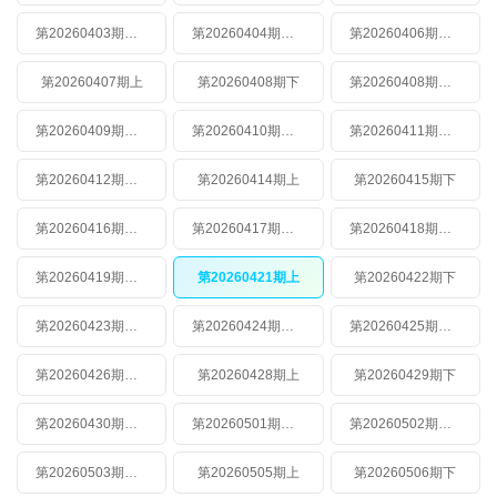
第20260403期加更下
第20260404期休息一下
第20260406期慢直播回放
第20260407期上
第20260408期下
第20260408期特别加更
第20260409期加更上
第20260410期加更下
第20260411期休息一下
第20260412期陪看
第20260414期上
第20260415期下
第20260416期加更上
第20260417期加更下
第20260418期休息一下https://ukzy.ukubf3.com/20260418/0butHsrz/index.m3u8
第20260419期陪看
第20260421期上
第20260422期下
第20260423期加更上
第20260424期加更下
第20260425期休息一下
第20260426期陪看
第20260428期上
第20260429期下
第20260430期加更上
第20260501期加更下
第20260502期休息一下
第20260503期陪看
第20260505期上
第20260506期下