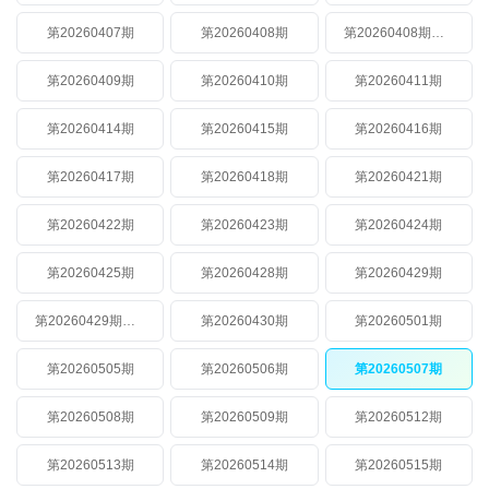
第20260407期
第20260408期
第20260408期加更
第20260409期
第20260410期
第20260411期
第20260414期
第20260415期
第20260416期
第20260417期
第20260418期
第20260421期
第20260422期
第20260423期
第20260424期
第20260425期
第20260428期
第20260429期
第20260429期纯享
第20260430期
第20260501期
第20260505期
第20260506期
第20260507期
第20260508期
第20260509期
第20260512期
第20260513期
第20260514期
第20260515期