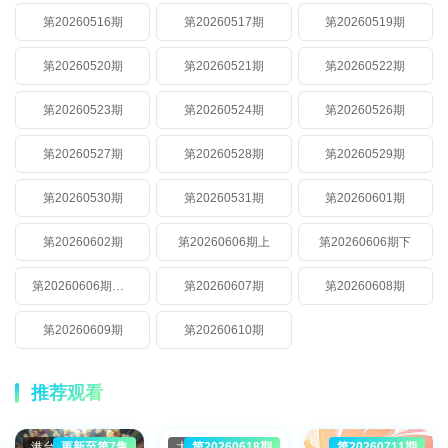
第20260516期
第20260517期
第20260519期
第20260520期
第20260521期
第20260522期
第20260523期
第20260524期
第20260526期
第20260527期
第20260528期
第20260529期
第20260530期
第20260531期
第20260601期
第20260602期
第20260606期上
第20260606期下
第20260606期纯享版
第20260607期
第20260608期
第20260609期
第20260610期
推荐观看
港台综艺
更新至第7集
大陆综艺
第20260618期
第20260711期