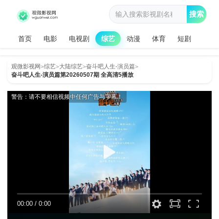
搜索
首页
电影
电视剧
综艺
动漫
体育
短剧
观微影视网
综艺
大陆综艺
奋斗吧人生-演员篇
>
>
>
>
奋斗吧人生-演员篇第20260507期 全高清5播放
警告：请不要相信视频中任何广告与字幕！
00:00
/
0:00