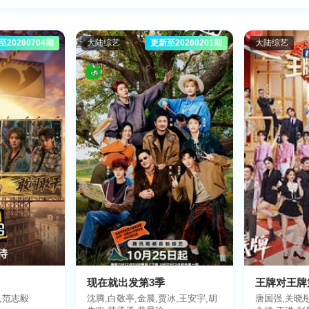
本
韩国
美国
英国
法国
德国
其他
至20260704期
大陆综艺
更新至20260201期
大陆综艺
023
2022
2021
2020
2019
2018
2017
更
现在就出发第3季
王牌对王牌
,范志毅
沈腾,白敬亭,金晨,贾冰,王安宇,胡
唐国强,关晓彤