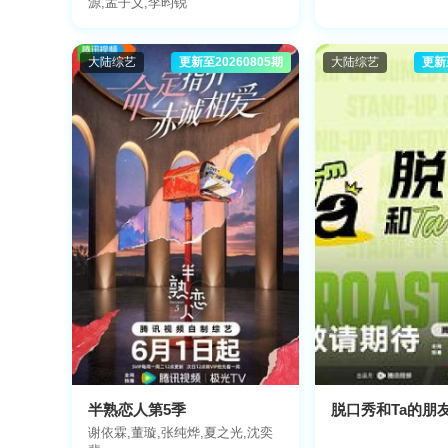
源,孟子义,李昀锐
大陆综艺
更新至20260805期
大陆综艺
更新
半熟恋人第5季
脱口秀和Ta的朋友
谢依霖,董璇,张纯烨,夏之光,沈奕