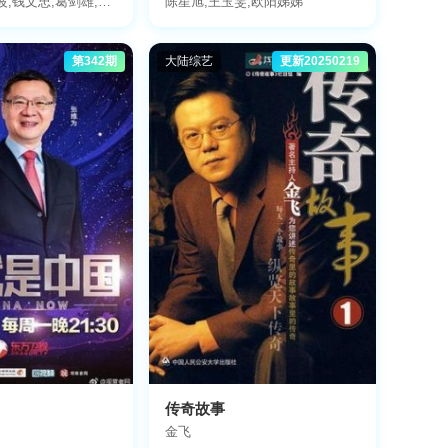
波,钱文忠,葛剑雄,蒙
陈星旭,王玉雯,欧阳娣娣
晓岚,马未都,袁腾飞,
,鲍鹏山,曾仕强,王
第342期
大陆综艺
更新20250219
传奇故事
金飞