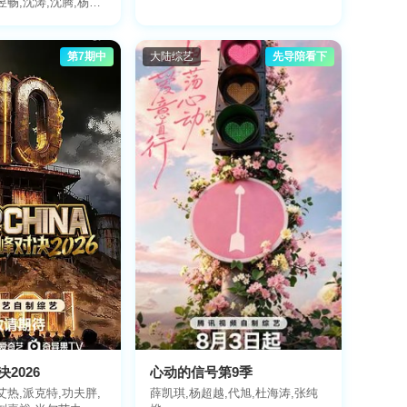
昱畅,沈涛,沈腾,杨幂,
蓝盈莹,张海宇,贾冰,
冯满,小沈阳,马嘉祺,
,张真源,严浩翔,贺
第7期中
大陆综艺
先导陪看下
丞丞,常远,李嘉琦,付
明,张予曦,徐明浩
2026
心动的信号第9季
艾热,派克特,功夫胖,
薛凯琪,杨超越,代旭,杜海涛,张纯