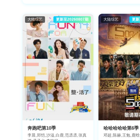
全部
大陆
香港
台湾
日
地区
大陆综艺
更新至20260807期
大陆综艺
更新
2026
2025
2024
2
全部
年份
奔跑吧第10季
哈哈哈哈哈第6季
李晨,郑恺,沙溢,白鹿,范丞丞,张真
邓超,陈赫,王勉,鹿晗