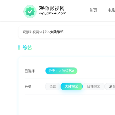
首页
电
观微影视网
综艺
大陆综艺
>
>
综艺
分类：大陆综艺
已选择
全部
大陆综艺
日韩综艺
港
分类
全部
选秀
情感
访谈
旅
类型