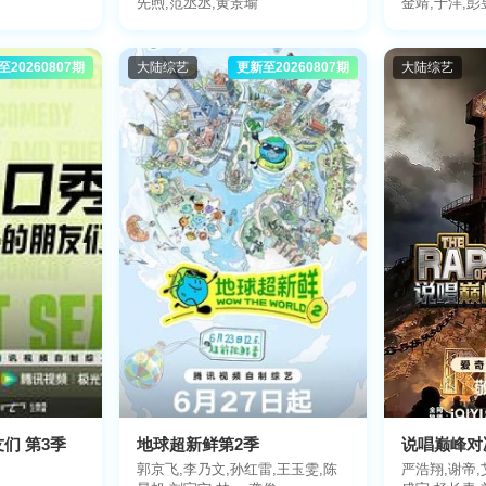
先煦,范丞丞,黄景瑜
金靖,于洋,彭
欧豪,张天阳,
李梦,李乃文,
丁程鑫,刘耀文
至20260807期
大陆综艺
更新至20260807期
大陆综艺
峻霖,黄渤,范
航,闫妮,黄晓
们 第3季
地球超新鲜第2季
说唱巅峰对决
郭京飞,李乃文,孙红雷,王玉雯,陈
严浩翔,谢帝,