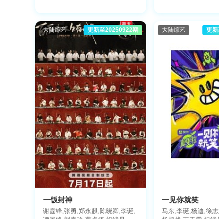
大陆综艺
更新至20250922期
大陆综艺
更新
一饭封神
一见你就笑
谢霆锋,张勇,郑永麒,陈晓卿,李诞,
马东,李诞,杨迪,徐志