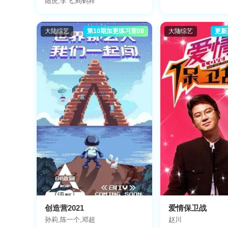
陆虎,李飞,阎鹤祥
大陆综艺
第10期加更练习室08
大陆综艺
更新
创造营2021
爱情保卫战
孙莉,陈一个,邓超
赵川