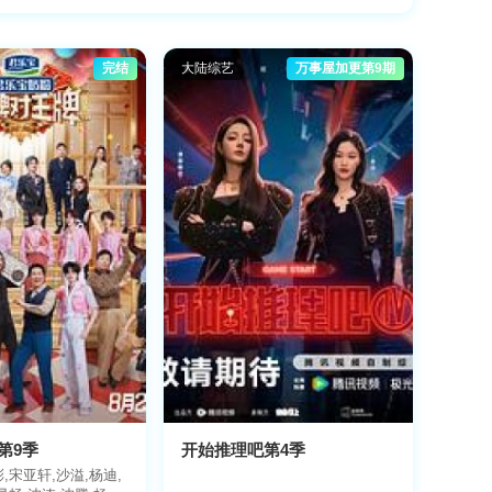
完结
大陆综艺
万事屋加更第9期
早
第9季
开始推理吧第4季
,宋亚轩,沙溢,杨迪,