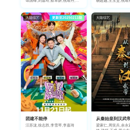
谭国锋,刘嘉玲,蔡卓妍,祝绪丹,丁
杨超越,王玉雯,祝绪
真珍珠
田嘉瑞,包上恩,沙一
大陆综艺
更新至20250213期
大陆综艺
团建不能停
从秦始皇到汉武
汪苏泷,徐志胜,李雪琴,李嘉琦
梁家仁,周笑兵,余永