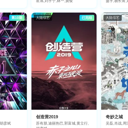
星旭,刘宇宁,林一,龚俊
盛宇,杨长青,
斯丹妮,布瑞吉
吴嘉轩,白景屹
徐赢,郭颖
第10期
大陆综艺
已完结
大陆综艺
创造营2019
奇妙之城
,胡彦斌
苏有朋,迪丽热巴,郭富城,黄立行,
吴磊,肖战,周