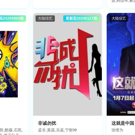
昌,阎崇年,郦
曼,纪连海,赵
周国平,孔庆东
蒙
至20250904期
大陆综艺
更新至20240127期
大陆综艺
非诚勿扰
这就是中国
胜,酷藤,石凯,
孟非,黄菡,乐嘉,宁财神
张维为