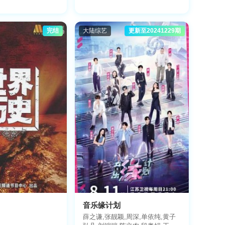
完结
大陆综艺
更新至20241229期
音乐缘计划
薛之谦,张靓颖,周深,单依纯,黄子