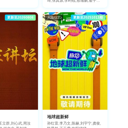
琦,张真源,李昀锐,敖瑞鹏,翟子路,
王楚然,徐志胜,沈羽洁
更新至20260808
大陆综艺
更新至20251013期
地球超新鲜
王立群,刘心武,周汝
孙红雷,李乃文,陈赫,刘宇宁,龚俊,