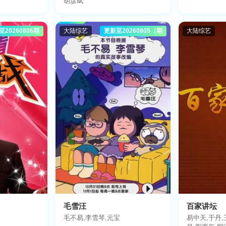
胡彦斌
至20260806期
大陆综艺
更新至20260805（期
大陆综艺
毛雪汪
百家讲坛
毛不易,李雪琴,元宝
易中天,于丹,