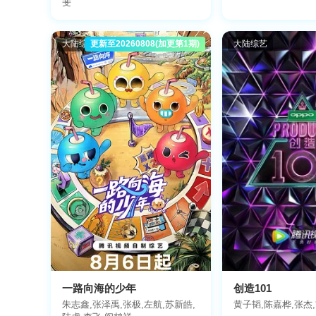
斐
大陆综艺
更新至20260808(加更第1期)
大陆综艺
一路向海的少年
创造101
朱志鑫,张泽禹,张极,左航,苏新皓,
黄子韬,陈嘉桦,张杰