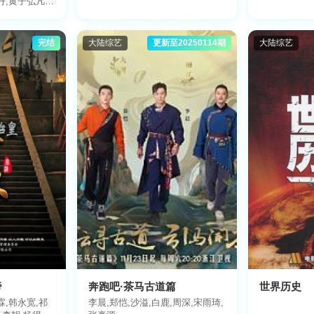
丹,黄子弘凡,
汀
完结
大陆综艺
更新至20250114期
大陆综艺
帝
奔跑吧·茶马古道篇
世界历史
霖,韩永宽,祁
李晨,郑恺,沙溢,白鹿,周深,宋雨琦,