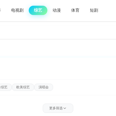
影
电视剧
综艺
动漫
体育
短剧
台综艺
欧美综艺
演唱会
游
音乐
美食
纪实
曲艺
生活
游戏互动
其
更多筛选