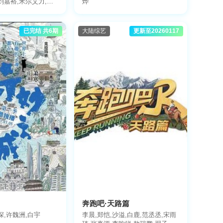
刘嘉裕,米尔艾力,李
烨
,翁杰,黄旭,杨博睿,
,贰万,孙旸,李大奔,
已完结 共6期
大陆综艺
更新至20260117
奔跑吧·天路篇
深,许魏洲,白宇
李晨,郑恺,沙溢,白鹿,范丞丞,宋雨