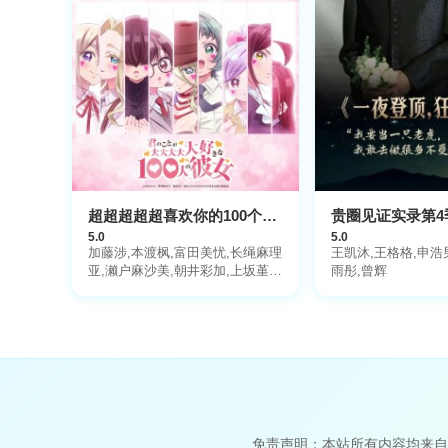
超超超超超喜欢你的100个女朋友第三季
贵圈见证实录第4
5.0
5.0
加藤涉,本渡枫,富田美忧,长绳麻理
王凯沐,王格格,申浩
亚,濑户麻沙美,朝井彩加,上坂堇,
雨彤,曾辉
进藤天音,三森铃子,高桥李
依,Lynn,高尾奏音,石原夏织,竹达
彩奈,千叶繁,上田祐司
免责声明：本站所有内容均来自