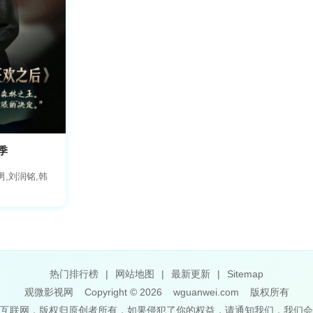
季
男,刘润铭,韩
热门排行榜
|
网站地图
|
最新更新
|
Sitemap
观微影视网
Copyright © 2026
wguanwei.com
版权所有
互联网，版权归原创者所有，如果侵犯了你的权益，请通知我们，我们会