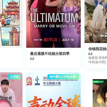
你钱我花独担
最后通牒不结就分第四季
0.0
金俊浩,张东民
0.0
대희(金大熙)
已完结
海外赛区少年组决赛2