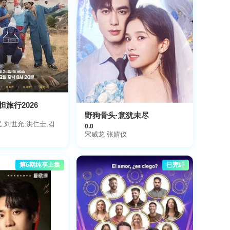
旅行2026
野狗骨头·意犹未尽
,刘世允,洪仁圭,김
0.0
宋威龙 张婧仪
第6期纯享上集
已完结