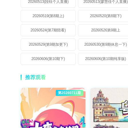
20260513(段钰个人直播)
20260513(廖慧佳个人直播)
20260519(第8期上)
20260520(第8期下)
20260524(第7期陪看)
20260526第9期上
20260529(第9期加更下)
20260530(第9期休息一下)
20260606(第10期下)
20260606(第10期纯享版)
推荐观看
第20260711期