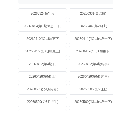
20260324先导片
20260331(集结篇)
20260404(第1期休息一下)
20260407(第2期上)
20260410第2期加更下
20260411(第2期休息一下)
20260416(第3期加更上)
20260417(第3期加更下)
20260422(第4期下)
20260422(第4期纯享)
20260428(第5期上)
20260429(第5期纯享)
20260503(第4期陪看)
20260505(第6期上)
20260509(第6期衍生)
20260509(第6期休息一下)