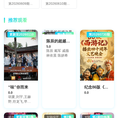
第20260609期休息一下
第20260610期陪看
推荐观看
大陆综艺
更新至20260110
大陆综艺
第5集完结
第20260730期
陈辰的超越边界
5.0
陈辰 戴军 戚薇
林依晨 陈妍希
“味”你而来
纪念86版《西游记》播出四十周年文艺晚会
0.0
0.0
胡夏,刘宇,王赫
野,符龙飞,早安,
杨帆
港台综艺
更新至第3集
大陆综艺
第7集
大陆综艺
第2期中纯享