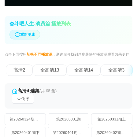
奋斗吧人生-演员篇 播放列表
重新测速
点击下面按钮
切换不同播放源
，测速后可找到速度最快的播放源观看效果更佳
高清2
全高清13
全高清14
全高清3
高清4 选集
(共 68 集)
倒序
第20260324期先导片
第20260331期
第20260331期上
第20260401期下
第20260401期纯享
第20260402期加更上