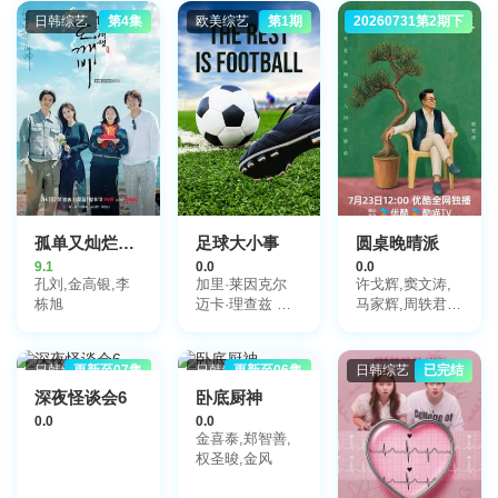
日韩综艺
第4集
欧美综艺
第1期
20260731第2期下
大陆综艺
孤单又灿烂的神，鬼怪十周年特辑
足球大小事
圆桌晚晴派
9.1
0.0
0.0
孔刘,金高银,李
加里·莱因克尔
许戈辉,窦文涛,
栋旭
迈卡·理查兹 阿
马家辉,周轶君,
兰·希勒
胡泳,景军
日韩综艺
更新至07集
日韩综艺
更新至06集
日韩综艺
已完结
深夜怪谈会6
卧底厨神
0.0
0.0
金喜泰,郑智善,
权圣晙,金风