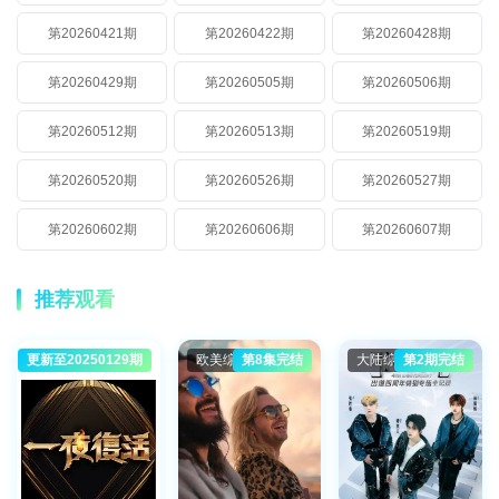
第20260421期
第20260422期
第20260428期
第20260429期
第20260505期
第20260506期
第20260512期
第20260513期
第20260519期
第20260520期
第20260526期
第20260527期
第20260602期
第20260606期
第20260607期
推荐观看
更新至20250129期
港台综艺
欧美综艺
第8集完结
大陆综艺
第2期完结