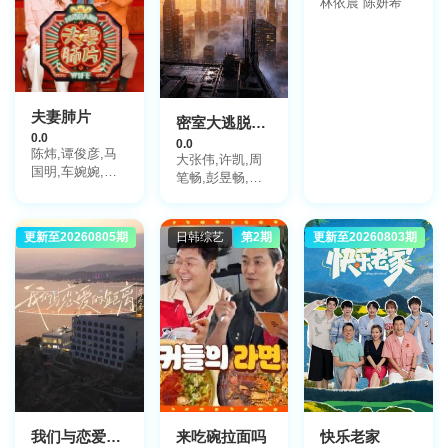
林依晨 陈妍希
夫妻肺片
密室大逃脱第八季大神版
0.0
0.0
陈炜,谭俊彦,马
大张伟,许凯,周
国明,车婉婉,雨
笔畅,彭昱畅,张
侨,连诗雅,陈展
真源,陈哲远
鹏,郭伟亮,赖慰
玲,梁诺妍,汤盈
更新至20260805期
大陆综艺
日韩综艺
第2期
更新至20260803期
大陆综艺
盈,森美,吴若希,
陈敏之,曹永廉,
萧正楠,周志康,
周家蔚
我们与恋爱的距离·奔赴季
来吃碗拉面吗
快乐老家