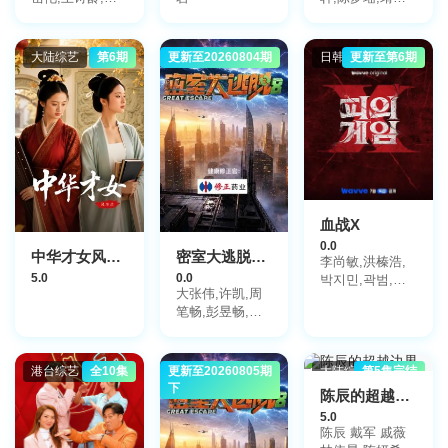
亮
瑶,吕妍
大陆综艺
第6期
更新至20260804期
大陆综艺
日韩综艺
更新至第6期
血战X
0.0
中华才女风华录
密室大逃脱第8季
李尚敏,洪榛浩,
5.0
0.0
박지민,곽범,서
大张伟,许凯,周
출구,하승진
笔畅,彭昱畅,张
真源,陈哲远
港台综艺
全10集
更新至20260805期
大陆综艺
大陆综艺
第5集完结
下
陈辰的超越边界
5.0
陈辰 戴军 戚薇