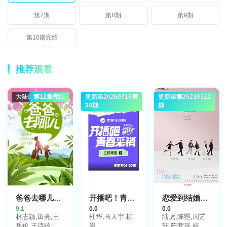
第7期
第8期
第9期
第10期完结
推荐观看
大陆综艺
第12集完结
更新至20260715第
大陆综艺
更新至第20230322
大陆综艺
30期
期
爸爸去哪儿第一季
开播吧！青春采销2026
恋爱到结婚的距离
9.1
0.0
0.0
林志颖,田亮,王
杜华,马天宇,柳
陆虎,陈曌,周艺
岳伦,王诗龄,张
岩
轩,陈梦瑶,靖佩