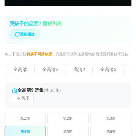
我孩子的恋爱2 播放列表
重新测速
点击下面按钮
切换不同播放源
，测速后可找到速度最快的播放源观看效果更佳
全高清
全高清2
高清2
全高清3
全
全高清9 选集
(共 10 集)
倒序
第1期
第2期
第3期
第4期
第5期
第6期