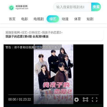
搜索
首页
电影
电视剧
综艺
动漫
体育
短剧
观微影视网
综艺
日韩综艺
我孩子的恋爱2
>
>
>
>
我孩子的恋爱2第4期 全高清9播放
警告：请不要相信视频中任何广告与字幕！
00:00
/
01:23:22