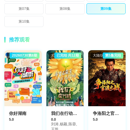
第07集
第08集
第09集
第10集
推荐观看
大陆综艺
20260730第8期
大陆综艺
已完结 共12期
大陆综艺
第5集完结
你好湖南​
我们在行动第三季
争洛阳之官渡之战
5.0
0.0
5.0
刘涛,杨颖,陈蓉,
王凯