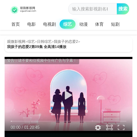
搜索
首页
电影
电视剧
综艺
动漫
体育
短剧
观微影视网
综艺
日韩综艺
我孩子的恋爱2
>
>
>
>
我孩子的恋爱2第09集 全高清14播放
警告：请不要相信视频中任何广告与字幕！
00:00
/
01:20:45