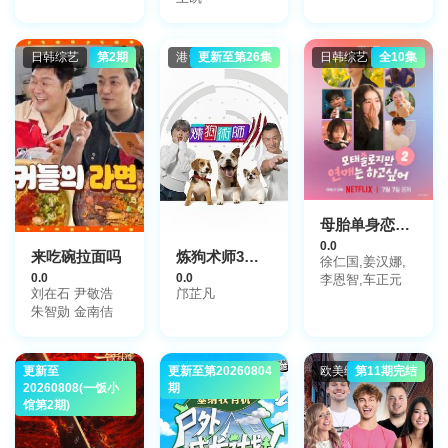
日韩综艺
第2期
港台综艺
更新至第26集
日韩综艺
全10集
母胎单身恋爱大作战2
0.0
来吃碗拉面吗
炼狗术师3粤语
徐仁国,姜汉娜,
0.0
0.0
李恩智,车正元
刘在石 尹敬浩
邝芷凡
朱智勋 金南佶
更新至
大陆综艺
更新至第20260804
大陆综艺
欧美综艺
第11期完结
20260808(一饭小
期
馆第2期)