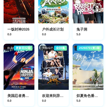
一饭封神2026
户外成长计划
兔子洞
0.0
0.0
5.0
欧美综艺
更新至02期
大陆综艺
全08集
大陆综艺
20260701第3期
美国忍者勇士第18季
欢迎来到异人世界
炽夏角色番综·炽热的夏天
0.0
0.0
5.0