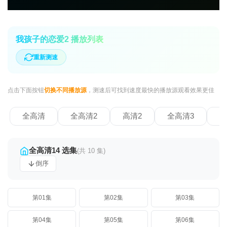
我孩子的恋爱2 播放列表
重新测速
点击下面按钮
切换不同播放源
，测速后可找到速度最快的播放源观看效果更佳
全高清
全高清2
高清2
全高清3
全
全高清14 选集
(共 10 集)
倒序
第01集
第02集
第03集
第04集
第05集
第06集