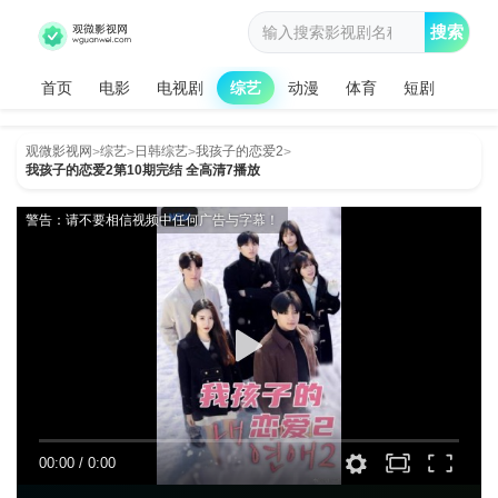
搜索
首页
电影
电视剧
综艺
动漫
体育
短剧
观微影视网
综艺
日韩综艺
我孩子的恋爱2
>
>
>
>
我孩子的恋爱2第10期完结 全高清7播放
警告：请不要相信视频中任何广告与字幕！
00:00
/
0:00