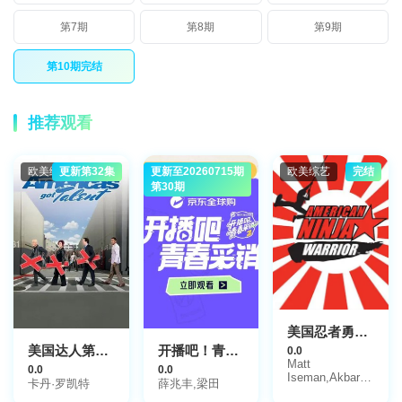
第7期
第8期
第9期
第10期完结
推荐观看
欧美综艺
更新第32集
更新至20260715期
欧美综艺
完结
第30期
美国忍者勇士第一季
美国达人第六季
开播吧！青春采销第二季
0.0
Matt
0.0
0.0
Iseman,Akbar
卡丹·罗凯特
薛兆丰,梁田
Gbaja