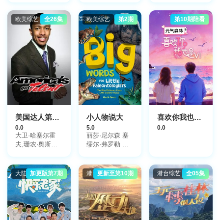
Biamila,Jenn
Brown
欧美综艺
全26集
欧美综艺
第2期
第10期陪看
美国达人第四季
小人物说大
喜欢你我也是第6季
0.0
5.0
0.0
大卫·哈塞尔霍
丽莎·尼尔森 塞
夫,珊农·奥斯博
缪尔·弗罗勒 玛
内,皮尔斯·摩根
丽亚·邦维尔 艾
米莉亚·马特森
尤尔根·托尔松
大陆综艺
加更版第7期
港台综艺
更新至第10期
港台综艺
全05集