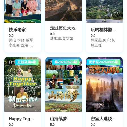
走过历史大地
快乐老家
玩转桂林懒人包
0.0
0.0
0.0
洪永城,黄翠如
孙浩 李静 戴军
薛家燕,何广沛,
李维嘉 沈凌 吴
林正峰
昕 武艺 高旭
日韩综艺
更新至第4期
大陆综艺
第20260629期
更新至20260805期
大陆综艺
Happy Together-不是一个人真好
山海续梦
密室大逃脱第8季大神版
0.0
5.0
0.0