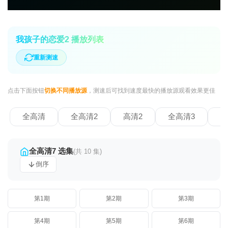
我孩子的恋爱2 播放列表
重新测速
点击下面按钮
切换不同播放源
，测速后可找到速度最快的播放源观看效果更佳
全高清
全高清2
高清2
全高清3
全
全高清7 选集
(共 10 集)
倒序
第1期
第2期
第3期
第4期
第5期
第6期