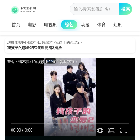
搜索
首页
电影
电视剧
综艺
动漫
体育
短剧
观微影视网
综艺
日韩综艺
我孩子的恋爱2
>
>
>
>
我孩子的恋爱2第05期 高清2播放
警告：请不要相信视频中任何广告与字幕！
00:00
/
0:00