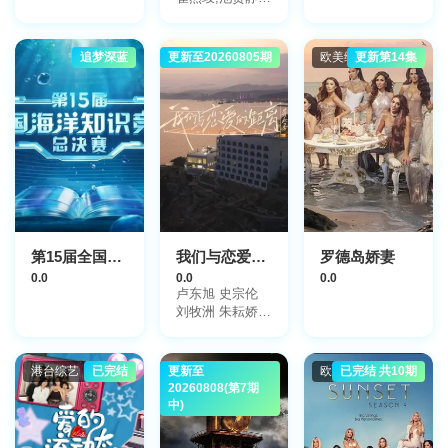
车正元,安雅琳,
양갱
追梦深蓝
更新至20260805期
大陆综艺
欧美综艺
更新第14集
第15届全国海洋知识竞赛总决赛
我们与恋爱的距离·奔赴季
罗德岛娇妻
0.0
0.0
0.0
卢东旭 史宗伦
刘牧洲 朱耘娇
杨诗语 易冉 叶
萌
港台综艺
已完结
更新至
大陆综艺
欧美综艺
已完结 共10期
20260808(第7期
中)