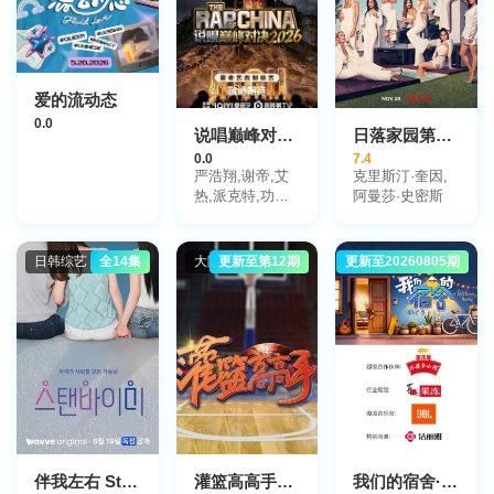
爱的流动态
0.0
说唱巅峰对决2026
日落家园第四季
0.0
7.4
严浩翔,谢帝,艾
克里斯汀·奎因,
热,派克特,功夫
阿曼莎·史密斯
胖,盛宇,杨长青,
刘嘉裕,米尔艾
力,李斯丹妮,布
日韩综艺
全14集
大陆综艺
更新至第12期
更新至20260805期
大陆综艺
瑞吉,翁杰,黄旭,
杨博睿,吴嘉轩,
白景屹,贰万,孙
旸,李大奔,徐赢,
郭颖
伴我左右 Stand BI Me
灌篮高高手第一季
我们的宿舍·归心季