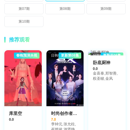
第07期
第08期
第09期
第10期
推荐观看
春晚预演央视
日韩综艺
更新第08集
日韩综艺
更新至06集
卧底厨神
0.0
金喜泰,郑智善,
权圣晙,金风
库里空
时尚创作者之战
0.0
7.0
李钟元,张允柱,
崔然竣,池贤静,