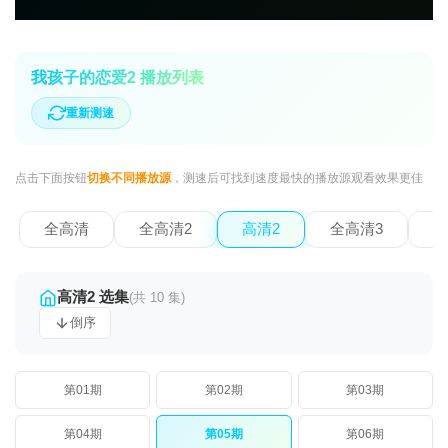
我孩子的恋爱2 播放列表
重新测速
点击下面按钮
切换不同播放源
，测速后可找到速度最快的播放源观看效果更佳
全高清
全高清2
高清2
全高清3
全
高清2 选集
(共 10 集)
倒序
第01期
第02期
第03期
第04期
第05期
第06期