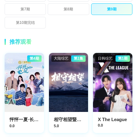
第7期
第8期
第9期
第10期完结
推荐观看
第4期
大陆综艺
第1集
日韩综艺
第1期
怦怦一夏·长隆站
相守相望暨守护哈拉湖行动
X The League
0.0
0.0
5.0