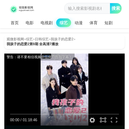
搜索
首页
电影
电视剧
综艺
动漫
体育
短剧
观微影视网
综艺
日韩综艺
我孩子的恋爱2
>
>
>
>
我孩子的恋爱2第9期 全高清7播放
警告：请不要相信视频中任何广告与字幕！
00:00
/
01:18:46