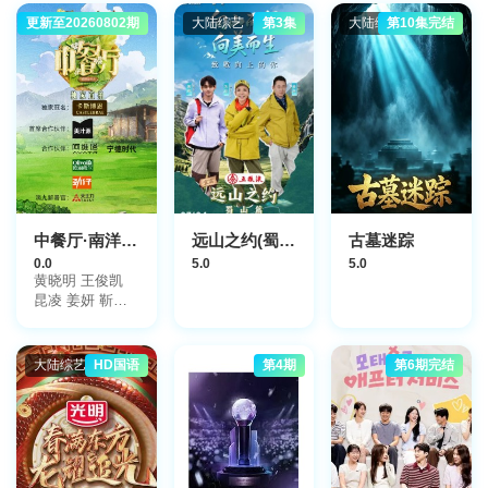
更新至20260802期
大陆综艺
第3集
大陆综艺
第10集完结
中餐厅·南洋拾光季独家直拍
远山之约(蜀山篇)
古墓迷踪
0.0
5.0
5.0
黄晓明 王俊凯
昆凌 姜妍 靳梦
佳 张雅琪 林述
巍
大陆综艺
HD国语
第4期
第6期完结