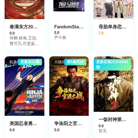
春满东方2024东方卫视春节晚会
FandomStage
母胎单身恋爱大作战2节目售后
0.0
0.0
7.0
尹斗俊
何卿,林海,王冠,
曹可凡,司雯嘉,
金炜,冯琳,百克
力,岳云鹏,陈楚
生,任贤齐,贾冰,
欧美综艺
更新至02期
大陆综艺
第5集完结
更新至第20260805
大陆综艺
陈丽君,鞠婧祎,
期
李宇春,周深,潘
长江,车保罗,胡
歌,唐嫣,虞书欣
一饭封神第二季
美国忍者勇士第十八季
争洛阳之官渡之战
0.0
0.0
5.0
暂无