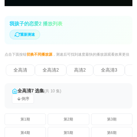
我孩子的恋爱2 播放列表
重新测速
点击下面按钮
切换不同播放源
，测速后可找到速度最快的播放源观看效果更佳
全高清
全高清2
高清2
全高清3
全
全高清7 选集
(共 10 集)
倒序
第1期
第2期
第3期
第4期
第5期
第6期