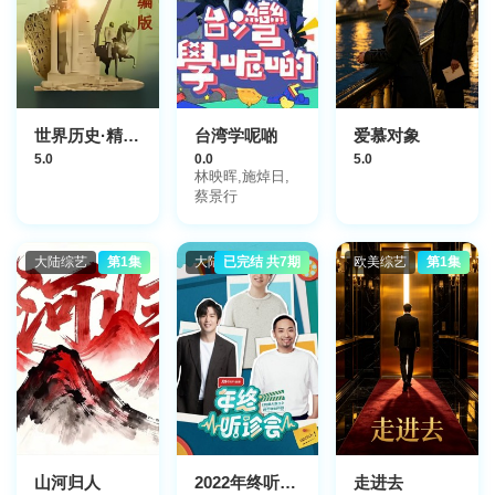
世界历史·精编版
台湾学呢啲
爱慕对象
5.0
0.0
5.0
林映晖,施焯日,
蔡景行
大陆综艺
第1集
大陆综艺
已完结 共7期
欧美综艺
第1集
山河归人
2022年终听诊会
走进去