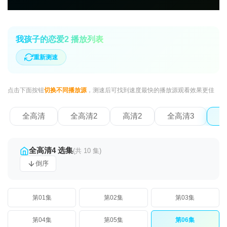
我孩子的恋爱2 播放列表
重新测速
点击下面按钮
切换不同播放源
，测速后可找到速度最快的播放源观看效果更佳
全高清
全高清2
高清2
全高清3
全
全高清4 选集
(共 10 集)
倒序
第01集
第02集
第03集
第04集
第05集
第06集