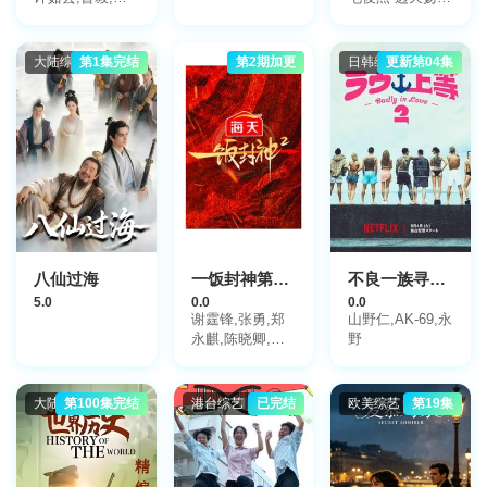
魏玲花,郁可唯,
王翰闻 高秋梓
张杰,李克勤,廖
昌永,任贤齐,汪
大陆综艺
第1集完结
第2期加更
日韩综艺
更新第04集
苏泷,小柯,陈明,
徐均朔,何炅,孟
庭苇,蔡国庆,韩
雪,腾格尔,黄绮
珊,胡夏,柳爽,周
蕙,周传雄,罗中
旭,戴军,戴佩妮,
李泉,韩睿,阿沁,
陈建宁,白举纲,
钟镇涛,张信哲,
韩红
八仙过海
一饭封神第2季
不良一族寻爱记第二季
5.0
0.0
0.0
谢霆锋,张勇,郑
山野仁,AK-69,永
永麒,陈晓卿,李
野
诞
大陆综艺
第100集完结
港台综艺
已完结
欧美综艺
第19集