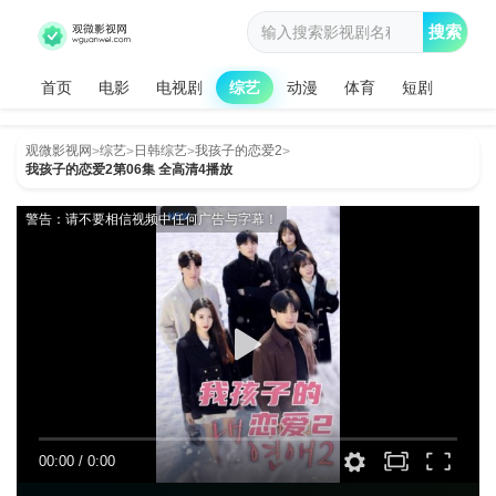
搜索
首页
电影
电视剧
综艺
动漫
体育
短剧
观微影视网
综艺
日韩综艺
我孩子的恋爱2
>
>
>
>
我孩子的恋爱2第06集 全高清4播放
警告：请不要相信视频中任何广告与字幕！
00:00
/
0:00