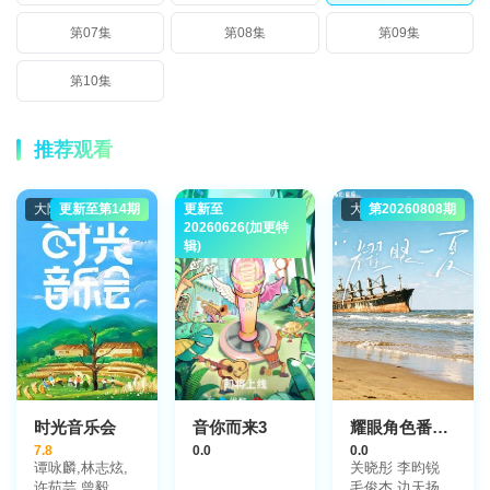
第07集
第08集
第09集
第10集
推荐观看
大陆综艺
更新至第14期
更新至
大陆综艺
大陆综艺
第20260808期
20260626(加更特
辑)
时光音乐会
音你而来3
耀眼角色番综·耀眼一夏
7.8
0.0
0.0
谭咏麟,林志炫,
关晓彤 李昀锐
许茹芸,曾毅,杨
毛俊杰 边天扬