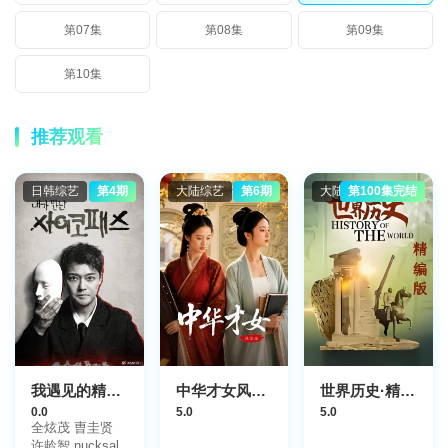
第07集
第08集
第09集
第10集
推荐观看
日韩综艺
第4期
大陆综艺
第6期
大陆综艺
第100集完结
我遇见的精神病态者
中华才女风华录
世界历史·精编版
0.0
5.0
5.0
全炫茂 曺圭贤
许龄智 nucksal