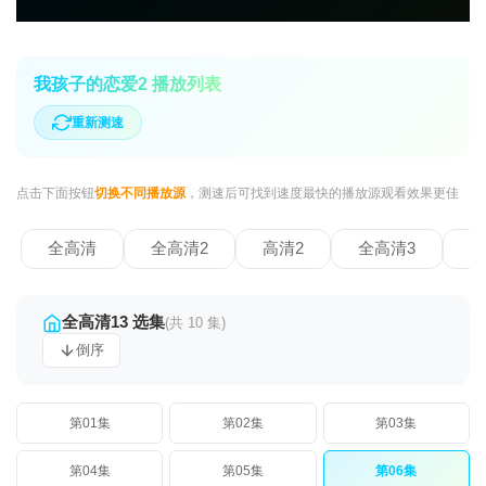
我孩子的恋爱2 播放列表
重新测速
点击下面按钮
切换不同播放源
，测速后可找到速度最快的播放源观看效果更佳
全高清
全高清2
高清2
全高清3
全
全高清13 选集
(共 10 集)
倒序
第01集
第02集
第03集
第04集
第05集
第06集