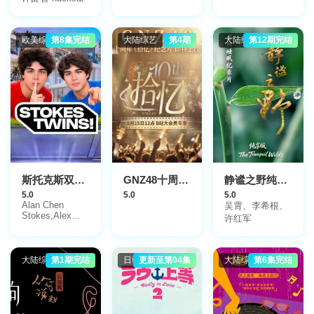
欧美综艺
第8集完结
大陆综艺
第4期
大陆综艺
第12期完结
斯托克斯双胞胎
GNZ48十周年《拾忆》纪念片
静谧之野纯享版
5.0
5.0
5.0
Alan Chen
吴霄、李希根、
Stokes,Alex
许红军
Chen Stokes
大陆综艺
第1期完结
日韩综艺
更新至第04集
大陆综艺
第6集完结