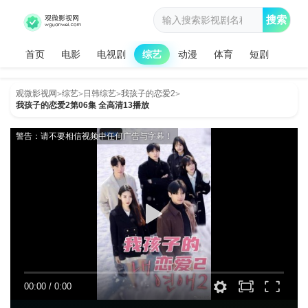
搜索
首页
电影
电视剧
综艺
动漫
体育
短剧
观微影视网
综艺
日韩综艺
我孩子的恋爱2
>
>
>
>
我孩子的恋爱2第06集 全高清13播放
警告：请不要相信视频中任何广告与字幕！
00:00
/
0:00