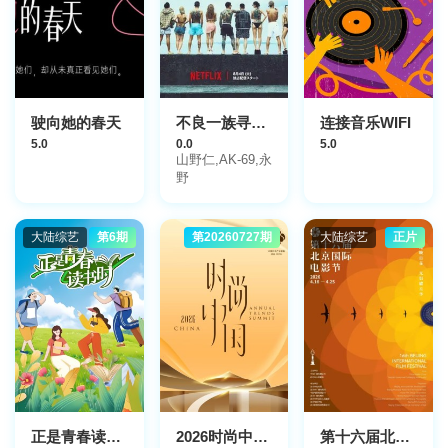
驶向她的春天
不良一族寻爱记第2季
连接音乐WIFI
5.0
0.0
5.0
山野仁,AK-69,永
野
大陆综艺
第6期
第20260727期
大陆综艺
正片
正是青春读书时
2026时尚中国之夜
第十六届北京国际电影节颁奖典