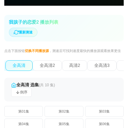
我孩子的恋爱2 播放列表
重新测速
点击下面按钮
切换不同播放源
，测速后可找到速度最快的播放源观看效果更佳
全高清
全高清2
高清2
全高清3
全
全高清 选集
(共 10 集)
倒序
第01集
第02集
第03集
第04集
第05集
第06集