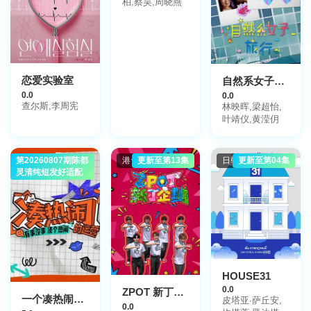
柏,蔡昊,周晓燕
恋爱实验室
自然系女子旅行3
0.0
0.0
查尔斯,李周宪
林映晖,梁超怡,
叶靖仪,黄滢仴
第20260807期陈都
大陆综艺
港台综艺
更新至第13集
日韩综艺
更新至第04集
灵清纯短发好适配
HOUSE31
0.0
ZPOT 新丁企划
一个凑热闹的运营
皮塔亚·萨丘安,
0.0