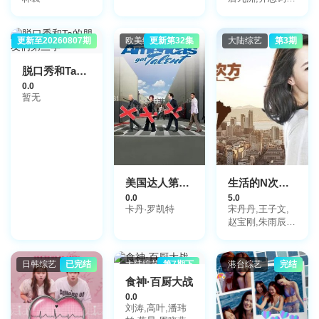
石凯,郭文韬,邵
明明
更新至20260807期
大陆综艺
欧美综艺
更新第32集
大陆综艺
第3期
脱口秀和Ta的朋友们第三季
0.0
暂无
美国达人第六季
生活的N次方 第2季
0.0
5.0
卡丹·罗凯特
宋丹丹,王子文,
赵宝刚,朱雨辰,
高露,白百何,贺
刚,任重
日韩综艺
已完结
大陆综艺
第7期下
港台综艺
完结
食神·百厨大战
0.0
刘涛,高叶,潘玮