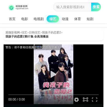
搜索
首页
电影
电视剧
综艺
动漫
体育
短剧
观微影视网
综艺
日韩综艺
我孩子的恋爱2
>
>
>
>
我孩子的恋爱2第07集 全高清播放
警告：请不要相信视频中任何广告与字幕！
00:00
/
0:00