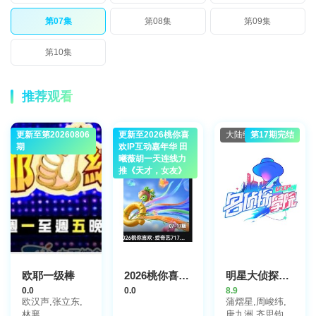
第07集
第08集
第09集
第10集
推荐观看
更新至第20260806
港台综艺
更新至2026桃你喜
大陆综艺
大陆综艺
第17期完结
期
欢IP互动嘉年华 田
曦薇胡一天连线力
推《天才，女友》
欧耶一级棒
2026桃你喜欢·爱奇艺717会员节——IP互动嘉年华
明星大侦探之明侦探学院第1季
0.0
0.0
8.9
欧汉声,张立东,
蒲熠星,周峻纬,
林襄
唐九洲,齐思钧,