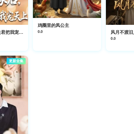
鸡圈里的凤公主
被抄家后，猎户夫君把我宠上天
风月不渡旧
0.0
0.0
更新全集