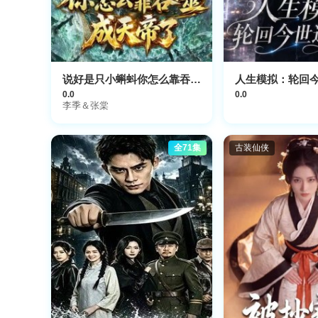
说好是只小蝌蚪你怎么靠吞噬成天帝了
人生模拟：轮回
0.0
0.0
李季＆张棠
全71集
古装仙侠