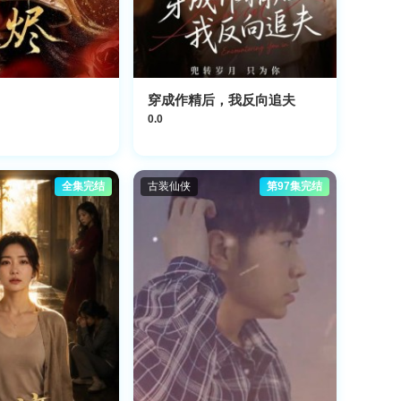
穿成作精后，我反向追夫
0.0
全集完结
古装仙侠
第97集完结