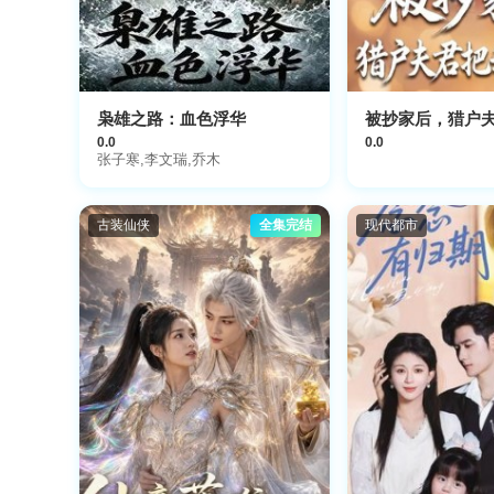
枭雄之路：血色浮华
0.0
0.0
张子寒,李文瑞,乔木
古装仙侠
全集完结
现代都市