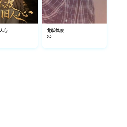
人心
龙跃鹤唳
0.0