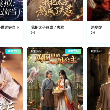
今世过好当下
我把太子熬成了夫君
灼华烬
0.0
0.0
全集完结
现代都市
全集完结
现代都市