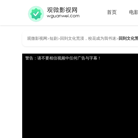
首页
电
观微影视网
短剧
回到文化荒漠，校花成为我书迷
回到文化荒
>
>
>
警告：请不要相信视频中任何广告与字幕！