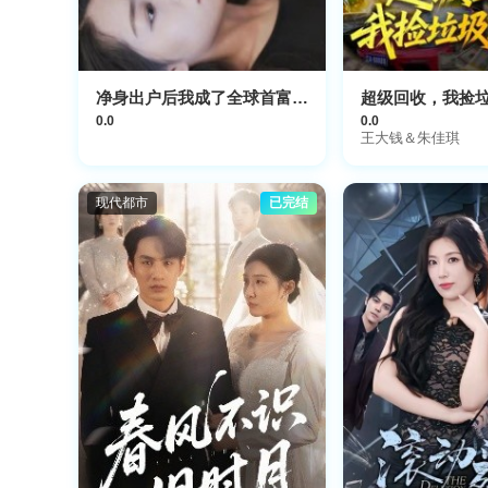
净身出户后我成了全球首富大小姐
超级回收，我捡
0.0
0.0
王大钱＆朱佳琪
现代都市
已完结