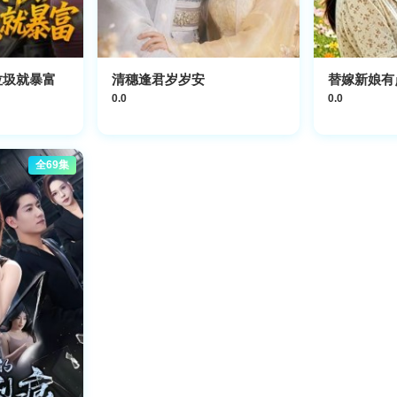
垃圾就暴富
清穗逢君岁岁安
替嫁新娘有
0.0
0.0
全69集