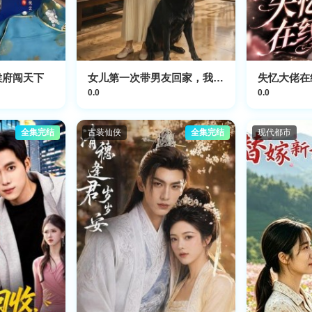
侯府闯天下
女儿第一次带男友回家，我直接报警
失忆大佬在
0.0
0.0
全集完结
古装仙侠
全集完结
现代都市