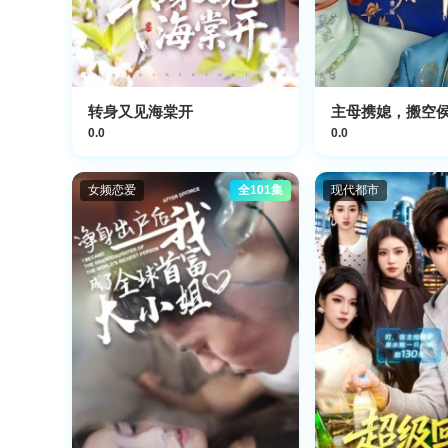
转身又见海棠开
主母携媳，搬空
0.0
0.0
女频恋爱
全101集
现代都市