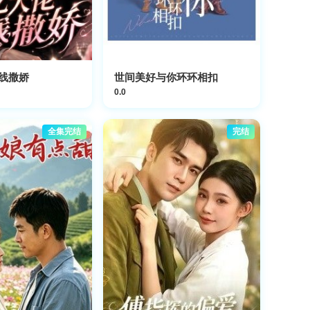
线撒娇
世间美好与你环环相扣
0.0
全集完结
完结