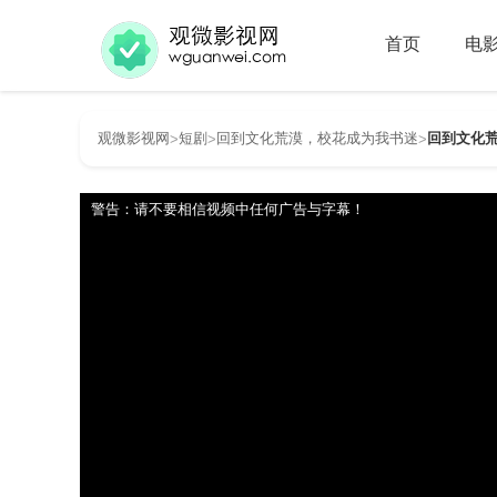
首页
电
观微影视网
短剧
回到文化荒漠，校花成为我书迷
回到文化荒
>
>
>
警告：请不要相信视频中任何广告与字幕！