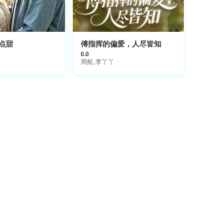
点甜
傅指挥的偏爱，人尽皆知
0.0
周航,李丫丫