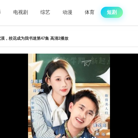
影
电视剧
综艺
动漫
体育
短剧
漠，校花成为我书迷第47集 高清2播放