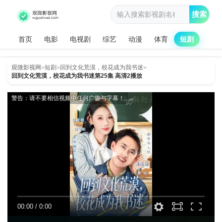
搜索
首页
电影
电视剧
综艺
动漫
体育
短剧
观微影视网
短剧
回到文化荒漠，校花成为我书迷
>
>
>
回到文化荒漠，校花成为我书迷第25集 高清2播放
警告：请不要相信视频中任何广告与字幕！
00:00
/
0:00