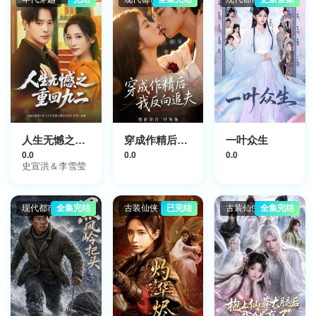
人生无憾之重回九二
穿成作精后，我反向追夫
一叶众生
0.0
0.0
0.0
史宣洪＆李雪莹
现代都市
全集完结
古装仙侠
已完结
古装仙侠
全集完结