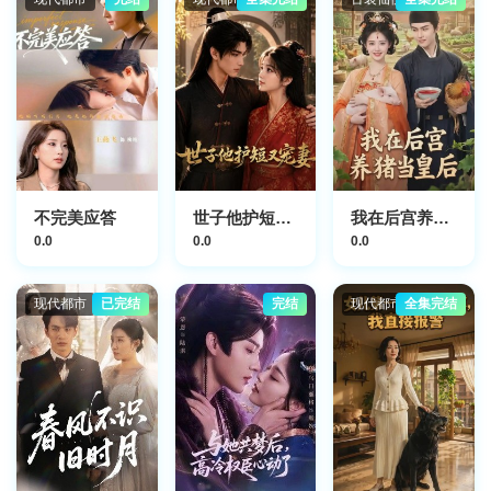
不完美应答
世子他护短又宠妻
我在后宫养猪当皇后
0.0
0.0
0.0
现代都市
已完结
完结
现代都市
全集完结