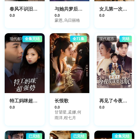
春风不识旧时月
与她共梦后，高冷权臣心动了
女儿第一次带男友回家，我直接报警
0.0
0.0
0.0
蒙恩,乌日丽格
现代都市
全集完结
全71集
现代都市
完结
特工妈咪超强势2025
长恨歌
再见了今夜我就要远航
0.0
0.0
0.0
甘望星,孟娜,何
雨洋,程七月
已完结
已完结
全集完结