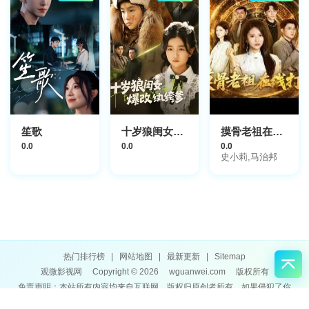
笙歌
十岁狼闺女爆改纨绔爹
摸骨老祖在线打假
0.0
0.0
0.0
史小莉,马治邦
热门排行榜
|
网站地图
|
最新更新
|
Sitemap
观微影视网
Copyright © 2026
wguanwei.com
版权所有
免责声明：本站所有内容均来自互联网，版权归原创者所有，如果侵犯了你
的权益，请通知我们，我们会及时删除侵权内容，谢谢合作。