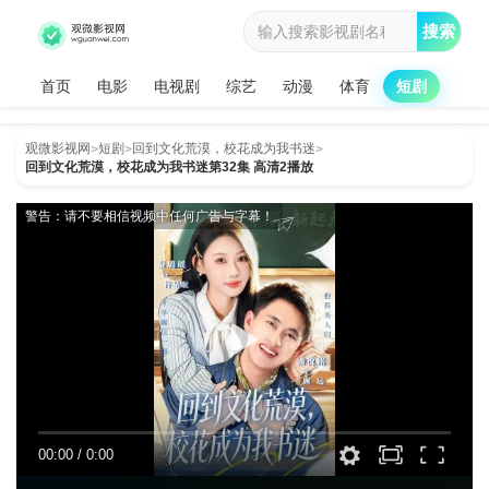
搜索
首页
电影
电视剧
综艺
动漫
体育
短剧
观微影视网
短剧
回到文化荒漠，校花成为我书迷
>
>
>
回到文化荒漠，校花成为我书迷第32集 高清2播放
警告：请不要相信视频中任何广告与字幕！
00:00
/
0:00