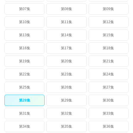
第07集
第08集
第09集
第10集
第11集
第12集
第13集
第14集
第15集
第16集
第17集
第18集
第19集
第20集
第21集
第22集
第23集
第24集
第25集
第26集
第27集
第28集
第29集
第30集
第31集
第32集
第33集
第34集
第35集
第36集