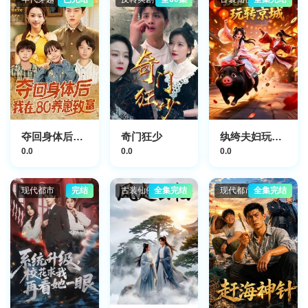
夺回身体后我在80养崽致富
奇门狂少
纨绔夫妇玩转京城2026
0.0
0.0
0.0
现代都市
完结
古装仙侠
全集完结
现代都市
全集完结