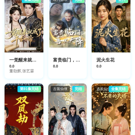
一觉醒来就成了千古一帝
富贵临门，喜从天降
泥火生花
0.0
0.0
0.0
董劭辉,张艺霖
第91集完结
古装仙侠
完结
古装仙侠
全集完结