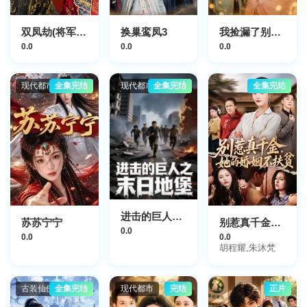
双凤劫(将军骨美人谋)
换巢鸾凤3
我捡漏了别人不要的夫婿
0.0
0.0
0.0
现代都市
全集完结
现代都市
全集完结
全集完结
进击的巨人之末日地堡
苏苏宁宁
别惹真千金，她的婚姻不扶贫
0.0
0.0
0.0
胡程耀,朱沐梵
古装仙侠
全集完结
现代都市
完结
正片