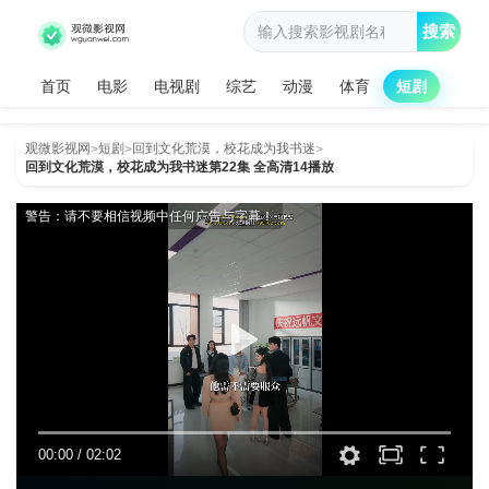
搜索
首页
电影
电视剧
综艺
动漫
体育
短剧
观微影视网
短剧
回到文化荒漠，校花成为我书迷
>
>
>
回到文化荒漠，校花成为我书迷第22集 全高清14播放
警告：请不要相信视频中任何广告与字幕！
00:00
/
02:02