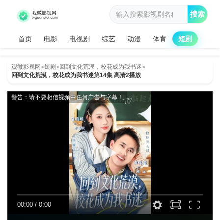
搜索
首页
电影
电视剧
综艺
动漫
体育
短剧
观微影视网
短剧
回到文化荒漠，校花成为我书迷
>
>
>
回到文化荒漠，校花成为我书迷第14集 高清2播放
警告：请不要相信视频中任何广告与字幕！
00:00
/
0:00