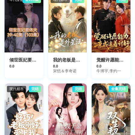
倾世医妃要休夫
我的老板是外星汪
觉醒许愿能力，亲戚追着讨好
0.0
0.0
0.0
宋恺＆李奇诺
牛博宇,李灼一
现代都市
完结
完结
全集完结