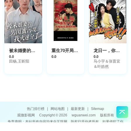
被未婚妻的男闺蜜污蔑，我火速分手
重生70开局就找漂亮的她
龙日一，你死定了
0.0
0.0
0.0
田杨,王昕阳
马小宇＆张晋宜
＆叶皓然
热门排行榜
|
网站地图
|
最新更新
|
Sitemap
观微影视网
Copyright © 2026
wguanwei.com
版权所有
免责声明：本站所有内容均来自互联网，版权归原创者所有，如果侵犯了你
的权益，请通知我们，我们会及时删除侵权内容，谢谢合作。