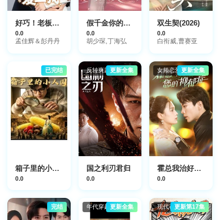
好巧！老板刚好爱上我
假千金你的美颜掉了
双生契(2026)
0.0
0.0
0.0
孟佳辉＆彭丹丹
胡少琛,丁海弘
白衔威,曹赛亚
已完结
反转爽剧
更新全集
女频恋爱
更新全集
箱子里的小人国
国之利刃君归
霍总我治好了您的抑郁症
0.0
0.0
0.0
完结
年代穿越
更新全集
现代都市
更新第17集