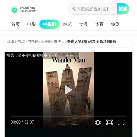
搜索
首页
电影
电视剧
综艺
动漫
体育
短剧
观微影视网
电视剧
欧美剧
奇迹人
奇迹人第8集完结 全高清9播放
>
>
>
>
警告：请不要相信视频中任何广告与字幕！
00:00
/
32:07