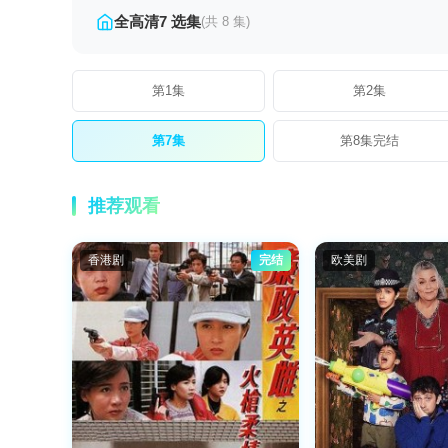
全高清7 选集
(共 8 集)
第1集
第2集
第7集
第8集完结
推荐观看
香港剧
完结
欧美剧