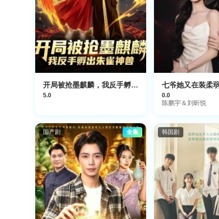
开局被抢墨麒麟，我反手孵出朱雀神兽
七爷她又在装柔
5.0
0.0
陈鹏宇＆刘昕悦
国产剧
全集
韩国剧