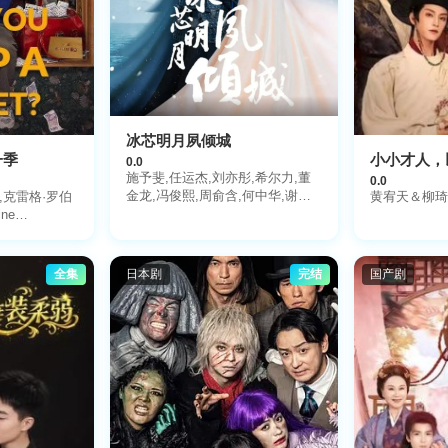
冰芯明月夙倾城
一季
小小才人，
0.0
施予斐,任运杰,刘亦彤,希尔力,董
0.0
金龙,冯俊熙,周俞含,何中华,谢宁,
,克雷格·罗伯
黄宥天＆柳琦
王岗,倪言
ne
eymour,保罗·
sea,格雷戈里·
斯,莫娜·古德
全集
日本剧
完结
国产剧
ani Thussu,
ller,Rohan
尔,Catherine