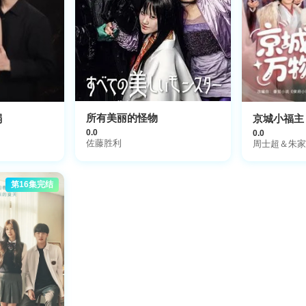
所有美丽的怪物
弱
京城小福主
0.0
0.0
佐藤胜利
周士超＆朱家
第16集完结