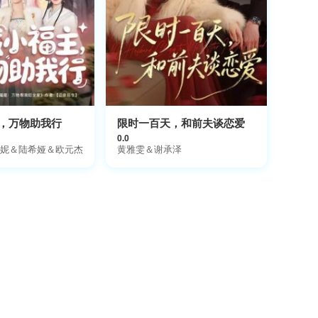
，万物助我行
限时一百天，和前夫谈恋爱
0.0
妮＆陆希娅＆欧元杰
黄雅雯＆谢承泽