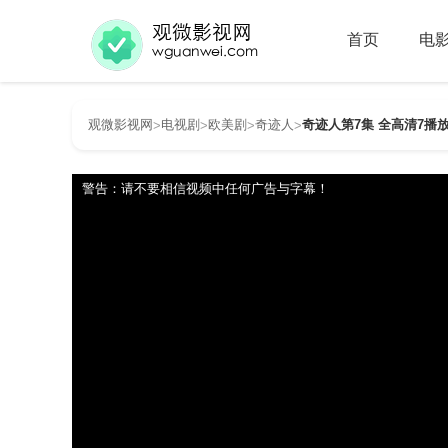
首页
电
观微影视网
电视剧
欧美剧
奇迹人
奇迹人第7集 全高清7播
>
>
>
>
警告：请不要相信视频中任何广告与字幕！