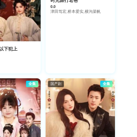
时光旅行老爸
0.0
津田笃宏,桥本爱实,横沟菜帆
以下犯上
全集
国产剧
全集