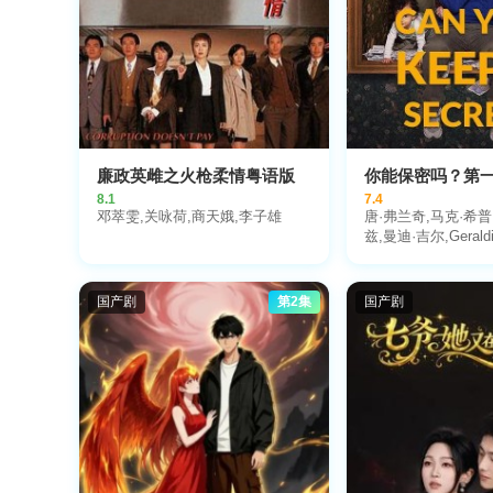
廉政英雌之火枪柔情粤语版
你能保密吗？第
8.1
7.4
邓萃雯,关咏荷,商天娥,李子雄
唐·弗兰奇,马克·希普
兹,曼迪·吉尔,Geraldi
McNulty,Heather S
查希迪,Sam Batter
格杰恩,肖拉·阿德乌
国产剧
第2集
国产剧
温,Adam Drake,Shiv
伊恩·巴里特,Dhilan Mi
Miller,保罗·梅休-阿切
Skinner