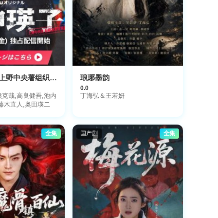
八神瑛子：上野中央署组织犯罪对策课八神瑛子
琅琊墨韵
0.0
熊克哉,高良健吾,池内
丁海弘＆王若妍
,藤木直人,奥田瑛二
全集
国产剧
全集