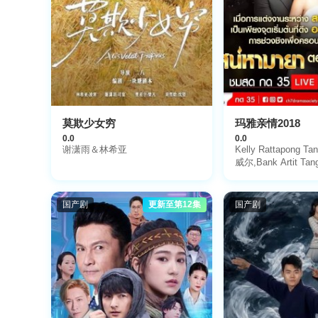
莫欺少女穷
玛雅亲情2018
0.0
0.0
谢潇雨＆林希亚
Kelly Rattapong T
威尔,Bank Artit Tang
国产剧
更新至第12集
国产剧