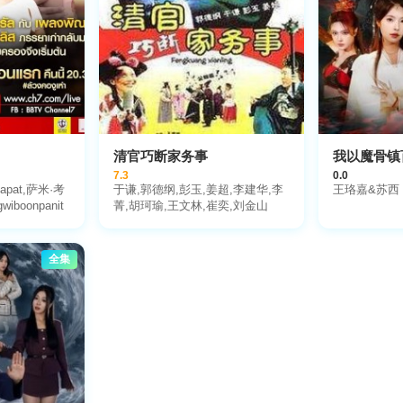
清官巧断家务事
我以魔骨镇
7.3
0.0
anapat,萨米·考
于谦,郭德纲,彭玉,姜超,李建华,李
王珞嘉&苏西
wiboonpanit
菁,胡珂瑜,王文林,崔奕,刘金山
全集