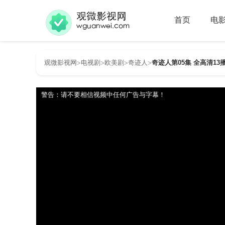
首页
电
观微影视网
电视剧
欧美剧
奇迹人
奇迹人第05集 全高清13
>
>
>
>
警告：请不要相信视频中任何广告与字幕！