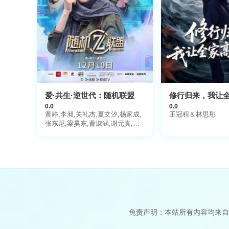
爱·共生·逆世代：随机联盟
修行归来，我让
0.0
0.0
黄婷,李昶,关礼杰,夏文汐,杨家成,
王冠程＆林思彤
张东尼,梁昊东,曹淑涵,谢元真,齐
冀宁
免责声明：本站所有内容均来自