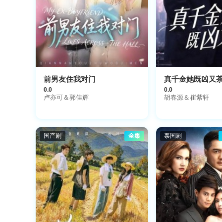
前男友住我对门
真千金她既凶又
0.0
0.0
卢亦可＆郭佳辉
胡春源＆崔紫轩
国产剧
全集
泰国剧