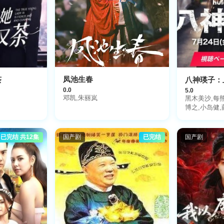
凤池生春
茶
0.0
5.0
邓凯,朱丽岚
黑木美沙,每
博之,小岛健
已完结 共12集
国产剧
已完结
国产剧