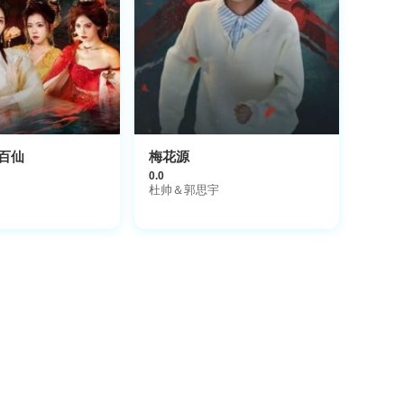
百仙
梅花源
0.0
杜帅＆郭思宇