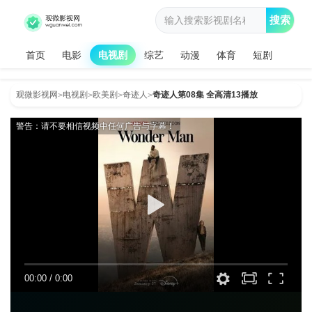
搜索
首页
电影
电视剧
综艺
动漫
体育
短剧
观微影视网
电视剧
欧美剧
奇迹人
奇迹人第08集 全高清13播放
>
>
>
>
警告：请不要相信视频中任何广告与字幕！
00:00
/
0:00