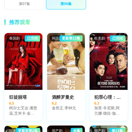
第07集
第08集
推荐观看
泰国剧
已完结
韩国剧
更新第12集
欧美剧
已完结
狂徒丽塔
酒醉罗曼史
犯罪心理：超越边界第一季
6.5
6.2
6.3
柯尔士艾达·潘恩
金世正,李钟元
加里·辛尼斯,阿
温,艾米卡·金邦
兰娜·德拉·伽兹,
通,塔纳·罗坤宋
丹尼尔·海尼,泰
巴,甘格拉·对贤
勒·詹姆斯·威廉
格拉
姆,安妮·芬克
日本剧
更新至第2集
国产剧
全集
国产剧
第13集