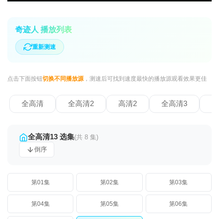
奇迹人 播放列表
重新测速
点击下面按钮
切换不同播放源
，测速后可找到速度最快的播放源观看效果更佳
全高清
全高清2
高清2
全高清3
全
全高清13 选集
(共 8 集)
倒序
第01集
第02集
第03集
第04集
第05集
第06集