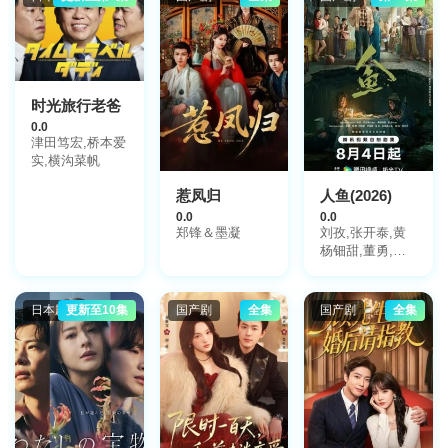
时光旅行老爸
0.0
津田笃宏,桥本爱
实,横沟菜帆
惹凤归
人鱼(2026)
0.0
0.0
郑锋＆墨凝
刘孜,张开泰,黄
杨钿甜,董勇,张
帆,陈创,何思甜,
张棪琰,罗海琼,
是安,赵健,段钰,
日本剧
更新至10集
国产剧
全集
国产剧
全集
董向荣,薛佳凝,
方晓东,李庆誉,
张译文