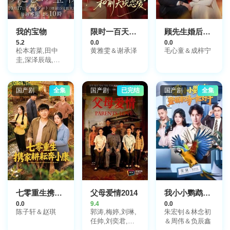
我的宝物
限时一百天，和前夫谈恋爱
顾先生婚后请指教
5.2
0.0
0.0
松本若菜,田中
黄雅雯＆谢承泽
毛心童＆成梓宁
圭,深泽辰哉,佐
藤穗奈美,恒松祐
里,多岐川裕美,
北村一辉,持田将
国产剧
全集
国产剧
已完结
国产剧
全集
史,原田花埜,小
山十辉,简秀吉,
川崎健太,中山翔
贵
七零重生携家耕耘奔小康
父母爱情2014
我小小鹦鹉，整顿职场一把好手
0.0
9.4
0.0
陈子轩＆赵琪
郭涛,梅婷,刘琳,
朱宏钊＆林念初
任帅,刘奕君,张
＆周伟＆负辰鑫