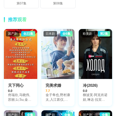
第07集
第08集
推荐观看
国产剧
全21集
日本剧
全6集
欧美剧
第2集
天下同心
完美求婚
冷(2026)
0.0
7.7
0.0
佟瑞欣,马晓伟,
金子隼也,野村康
柳波芙·阿克肖诺
苏丽,Li,Su,金鑫,
太,入江甚仪,木
娃,琳达·拉宾什,
温海波,王政
下彩音,林裕太,
彼得·费奥多罗夫
钧,Zhengjun,Wang,
高桥璃央,岩濑
张未柯
亮,北见敏之,田
国产剧
全集
国产剧
全集
国产剧
全集