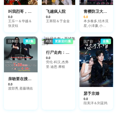
叫我烈哥，不是猛龙不过江
飞越疯人院
青樱防卫大学校物语
0.0
0.0
6.0
王乐一＆华越＆
王寒阳＆于金金
本乡奏多,结木滉
张灵钰
星,小泽廉,小园
凌央,伊阪达也,
狩野健斗,高崎翔
太
日本剧
第2集
欧美剧
更新至01集
国产剧
全集
行尸走肉：死城第三季
0.0
劳伦·科汉,杰弗
里·迪恩·摩根
亲吻要在搜查后
0.0
渡部秀,斋藤璃佑
瑟予京婚
0.0
段美洋＆刘蓝鸽