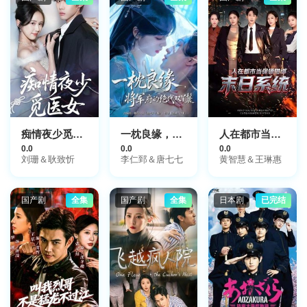
中幸太朗
痴情夜少觅医女
一枕良缘，将军府的绝代双丫鬟
人在都市当保镖错绑末日系统
0.0
0.0
0.0
刘珊＆耿致忻
李仁郅＆唐七七
黄智慧＆王琳惠
国产剧
全集
国产剧
全集
日本剧
已完结