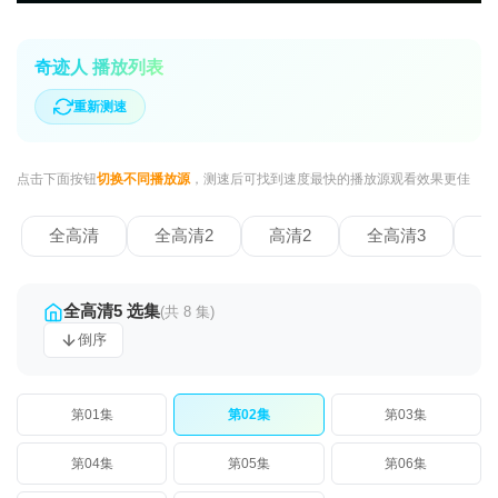
奇迹人 播放列表
重新测速
点击下面按钮
切换不同播放源
，测速后可找到速度最快的播放源观看效果更佳
全高清
全高清2
高清2
全高清3
全
全高清5 选集
(共 8 集)
倒序
第01集
第02集
第03集
第04集
第05集
第06集