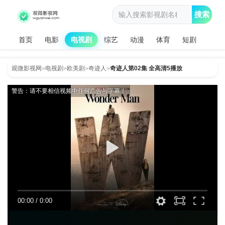
搜索
首页
电影
电视剧
综艺
动漫
体育
短剧
观微影视网
电视剧
欧美剧
奇迹人
奇迹人第02集 全高清5播放
>
>
>
>
警告：请不要相信视频中任何广告与字幕！
00:00
/
0:00