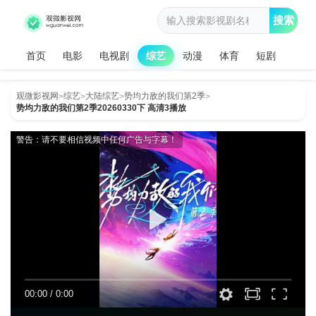
搜索
首页
电影
电视剧
综艺
动漫
体育
短剧
观微影视网
综艺
大陆综艺
势均力敌的我们第2季
>
>
>
>
势均力敌的我们第2季20260330下 高清3播放
警告：请不要相信视频中任何广告与字幕！
00:00
/
0:00