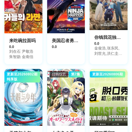
你钱我花独担旅行2026
来吃碗拉面吗
美国忍者勇士第十八季
0.0
0.0
0.0
金俊浩,张东民,
刘在石 尹敬浩
刘世允,洪仁圭,
朱智勋 金南佶
김대희(金大熙)
更新至20260802期
日韩综艺
第7集
更新至20260806期
大陆综艺
纯享版