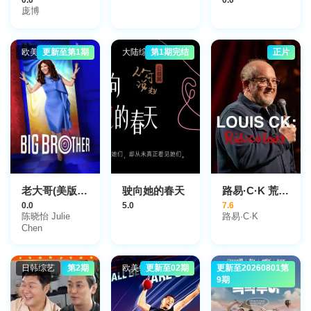
庞博
欧美综艺
更新至第1期
大陆综艺
第1期完结
正片
老大哥(美版)第二十八季
驶向她的春天
路易·C·K 荒谬到笑
0.0
5.0
7.6
陈晓怡 Julie
路易·C·K
Chen
日韩综艺
第2期
欧美综艺
更新至02期
更新至20260801第
日韩综艺
9期