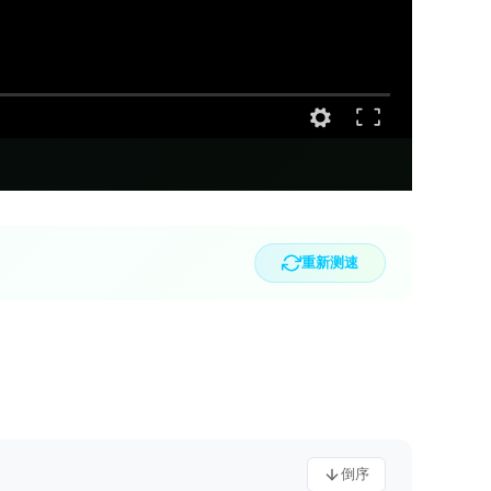
重新测速
倒序