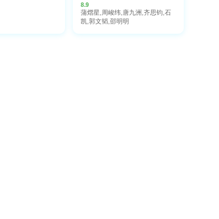
8.9
蒲熠星,周峻纬,唐九洲,齐思钧,石
凯,郭文韬,邵明明