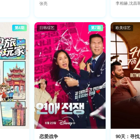
李相赫,沈昌
张亮
第4期
日韩综艺
第7期
欧美综艺
恋爱战争
90天：寻