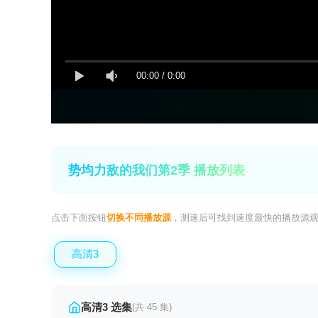
00:00
/
0:00
势均力敌的我们第2季 播放列表
点击下面按钮
切换不同播放源
，测速后可找到速度最快的播放源
高清3
高清3 选集
(共 45 集)