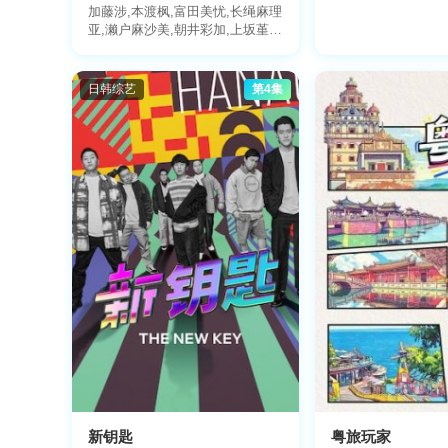
加藤涉,本渡枫,富田美忧,长绳麻理
亚,濑户麻沙美,朝井彩加,上坂堇,
进藤天音,三森铃子,高桥李
依,Lynn,高尾奏音,石原夏织,竹达
彩奈,千叶繁,上田祐司
日韩综艺
第4集
新钥匙
粤旅玩家