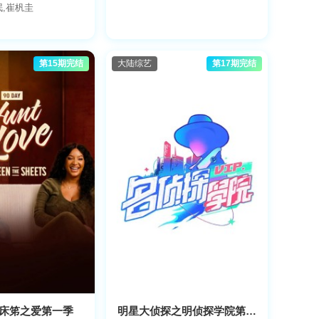
珉,崔杋圭
第15期完结
大陆综艺
第17期完结
找床笫之爱第一季
明星大侦探之明侦探学院第1季