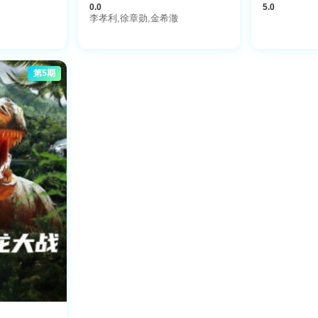
0.0
5.0
李孝利,徐章勋,金希澈
第5期