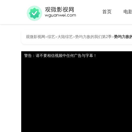
首页
电
观微影视网
综艺
大陆综艺
势均力敌的我们第2季
势均力敌的我
>
>
>
>
警告：请不要相信视频中任何广告与字幕！