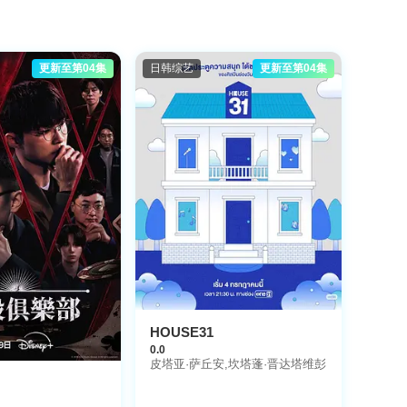
更新至第04集
日韩综艺
更新至第04集
HOUSE31
0.0
皮塔亚·萨丘安,坎塔蓬·晋达塔维彭