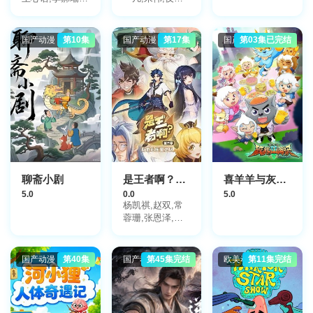
陈睿婕,刘雯,周
张恩泽,路扬,图
杭,陈新玥,陈洛
特哈蒙
伊,陈帅,谈维康,
国产动漫
第10集
国产动漫
第17集
国产动漫
第03集已完结
李雨霏,韩秋雨,
黄殷靖,拜跃
聊斋小剧
是王者啊？稷下篇
喜羊羊与灰太狼之破界山海诀番外篇
5.0
0.0
5.0
杨凯祺,赵双,常
蓉珊,张恩泽,张
若冰
国产动漫
第40集
国产动漫
第45集完结
欧美动漫
第11集完结