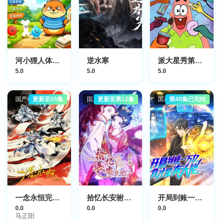
河小狸人体奇遇记
逆水寒
派大星秀第二季国语版
5.0
5.0
5.0
国产动漫
更新至05集
国产动漫
更新至第12集
国产动漫
第40集已完结
​一念永恒完结季​
拾忆长安驸马第三季
开局到账一万亿，我才是真大佬
0.0
0.0
0.0
马正阳