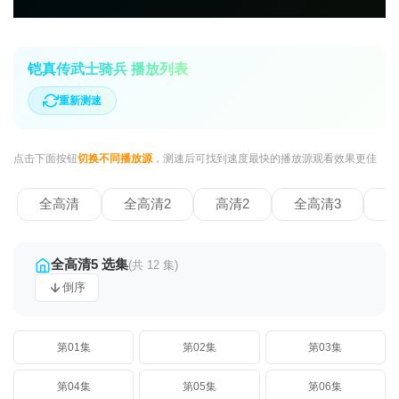
铠真传武士骑兵 播放列表
重新测速
点击下面按钮
切换不同播放源
，测速后可找到速度最快的播放源观看效果更佳
全高清
全高清2
高清2
全高清3
全
全高清5 选集
(共 12 集)
倒序
第01集
第02集
第03集
第04集
第05集
第06集