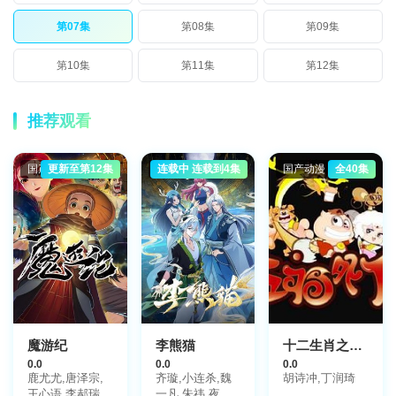
第07集
第08集
第09集
第10集
第11集
第12集
推荐观看
国产动漫
更新至第12集
国产动漫
连载中 连载到4集
国产动漫
全40集
魔游纪
李熊猫
十二生肖之五福外传
0.0
0.0
0.0
鹿尤尤,唐泽宗,
齐璇,小连杀,魏
胡诗冲,丁润琦
王心语,李郝瑞,
一凡,朱祎,夜叉,