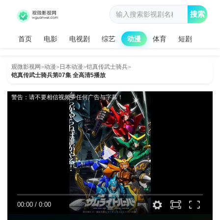
搜索
首页
电影
电视剧
综艺
动漫
体育
短剧
观微影视网
动漫
日本动漫
铠真传武士骑兵
>
>
>
>
铠真传武士骑兵第07集 全高清5播放
警告：请不要相信视频中任何广告与字幕！
00:00
/
0:00