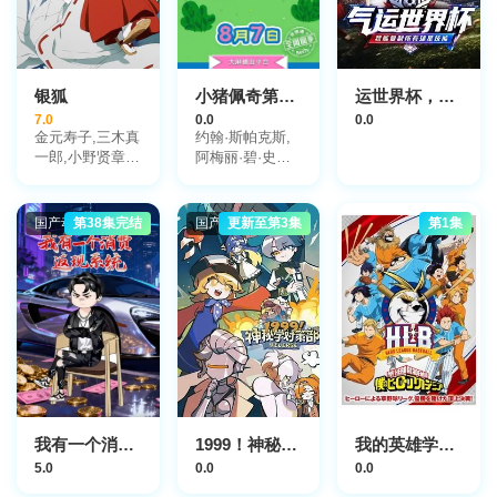
银狐
小猪佩奇第十二季
运世界杯，我能复制所有球星技能
7.0
0.0
0.0
金元寿子,三木真
约翰·斯帕克斯,
一郎,小野贤章,
阿梅丽·碧·史密
藤村步,关俊彦,
斯,理查德·赖丁
赤崎千夏,小清水
斯,莫温娜·班克
亚美,小野友树,
斯,Kira
国产动漫
第38集完结
国产动漫
更新至第3集
第1集
Monteith,Alice
吉野裕行,杉田智
May
和,关智一,井上
和彦,山本兼平,
楠见尚己,上田耀
司,福沙奈恵,小
岩井小鸟,平田广
明,田中敦子
我有一个消费返现系统第一季
1999！神秘学对策部英语
我的英雄学院特别篇
5.0
0.0
0.0