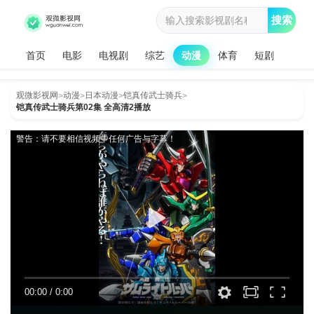
搜索
首页
电影
电视剧
综艺
动漫
体育
短剧
观微影视网
动漫
日本动漫
铠真传武士骑兵
>
>
>
>
铠真传武士骑兵第02集 全高清2播放
警告：请不要相信视频中任何广告与字幕！
00:00
/
0:00