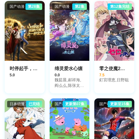
国产动漫
第28集
国产动漫
第2集
第12集完结
时停起手，我横行废土之一秒定生死
缔灵爱水心缠
零之使魔2～双月的骑士
5.0
0.0
7.5
魏茹晨,郝祥海,
釘宮理恵,日野聡
阎么么,陈张太
康,关云月,楚越,
闫夜桥,刘知否,
林柏青,陆庚宜,
日本动漫
已完结
国产动漫
更新第07集
国产动漫
更新至15集
图特哈蒙,金琪