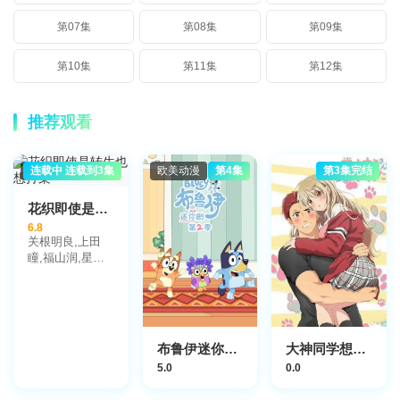
第07集
第08集
第09集
第10集
第11集
第12集
推荐观看
日本动漫
连载中 连载到3集
欧美动漫
第4集
第3集完结
花织即使是转生也想打架
6.8
关根明良,上田
瞳,福山润,星希
成奏,德井青空
布鲁伊迷你剧第二季国语版
大神同学想被吃掉
5.0
0.0