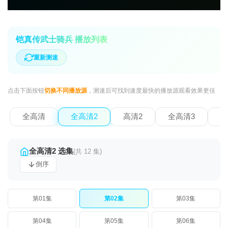
铠真传武士骑兵 播放列表
重新测速
点击下面按钮
切换不同播放源
，测速后可找到速度最快的播放源观看效果更佳
全高清
全高清2
高清2
全高清3
全
全高清2 选集
(共 12 集)
倒序
第01集
第02集
第03集
第04集
第05集
第06集