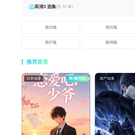
高清3 选集
(共 12 集)
第01集
第02集
第07集
第08集
推荐观看
日本动漫
第3集完结
国产动漫