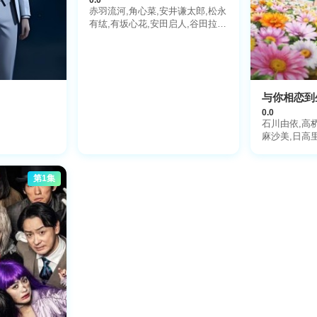
赤羽流河,角心菜,安井谦太郎,松永
有纮,有坂心花,安田启人,谷田拉
娜,入山杏奈,子安武人
与你相恋到
0.0
石川由依,高
麻沙美,日高
第1集