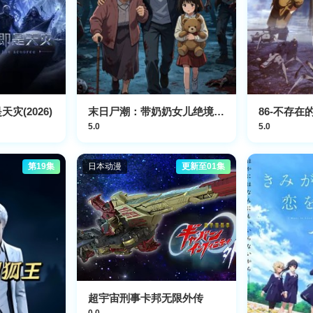
灾(2026)
末日尸潮：带奶奶女儿绝境求生
86-不存在
5.0
5.0
第19集
日本动漫
更新至01集
超宇宙刑事卡邦无限外传
0.0