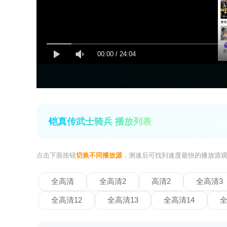
00:00
/
24:04
铠真传武士骑兵 播放列表
点击下面按钮
切换不同播放源
，测速后可找到速度最快的播放源
全高清
全高清2
高清2
全高清3
全高清12
全高清13
全高清14
全