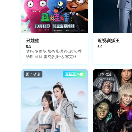
丑娃娃
近视驯狐王
5.3
5.0
艾玛·罗伯茨,加奈儿·梦奈,尼克·乔
纳斯,碧碧·雷克萨,旺达·塞克丝,加
布里埃尔·伊格莱西亚斯,凯莉·克拉
克森,查莉XCX,布莱克·谢尔顿,皮
特保罗,王力宏
国产动漫
更新至06集
日本动漫