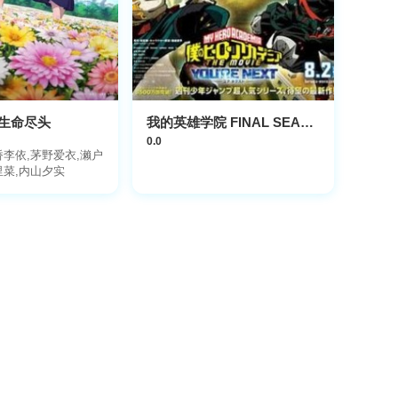
生命尽头
我的英雄学院 FINAL SEASON 特别篇
0.0
桥李依,茅野爱衣,濑户
里菜,内山夕实