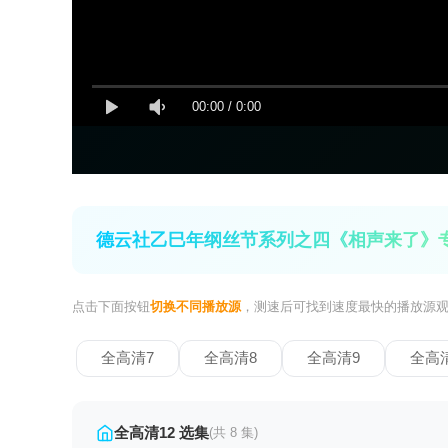
00:00
/
0:00
德云社乙巳年纲丝节系列之四《相声来了》专
点击下面按钮
切换不同播放源
，测速后可找到速度最快的播放源
全高清7
全高清8
全高清9
全高清
全高清12 选集
(共 8 集)