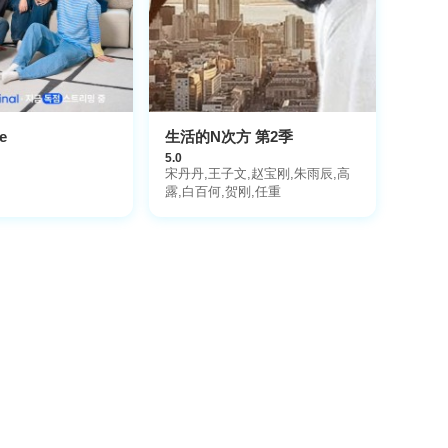
e
生活的N次方 第2季
5.0
宋丹丹,王子文,赵宝刚,朱雨辰,高
露,白百何,贺刚,任重