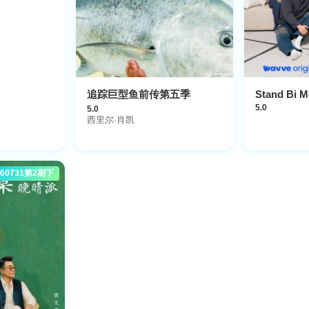
追踪巨型鱼前传第五季
Stand Bi M
5.0
5.0
西里尔·肖凯
260731第2期下