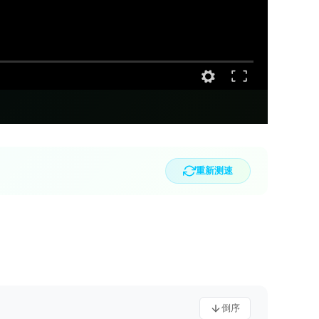
重新测速
倒序