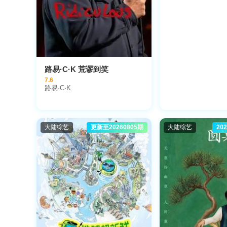
路易·C·K 荒谬到笑
7.6
路易·C·K
大陆综艺
更新至20260805期
大陆综艺
20