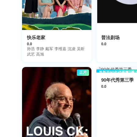
快乐老家
普法剧场
0.0
0.0
孙浩 李静 戴军 李维嘉 沈凌 吴昕
武艺 高旭
正片
更新至90年代秀第3季-
欧美综艺
看-爱壹帆国际版
90年代秀第三季
0.0