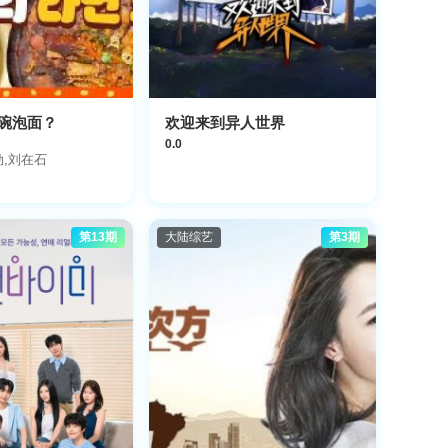
碗泡面？
欢迎来到异人世界
0.0
勋,刘在石
第13期
大陆综艺
第3期