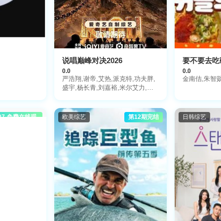
说唱巅峰对决2026
要不要去吃
0.0
0.0
严浩翔,谢帝,艾热,派克特,功夫胖,
金南佶,朱智
盛宇,杨长青,刘嘉裕,米尔艾力,李
斯丹妮,布瑞吉,翁杰,黄旭,杨博睿,
吴嘉轩,白景屹,贰万,孙旸,李大奔,
徐赢,郭颖
07-免费在线观
欧美综艺
第12期完结
日韩综艺