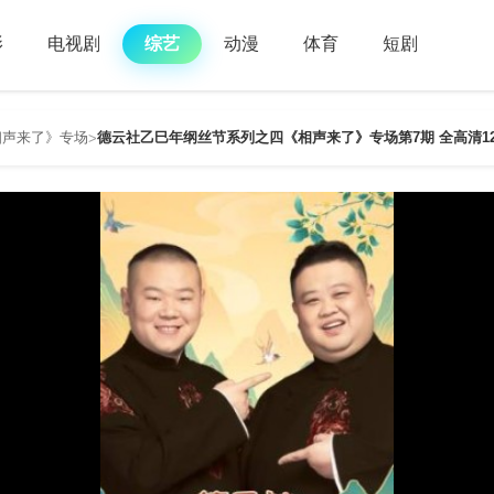
影
电视剧
综艺
动漫
体育
短剧
相声来了》专场
德云社乙巳年纲丝节系列之四《相声来了》专场第7期 全高清1
>