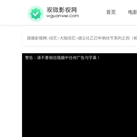
首页
电
观微影视网
综艺
大陆综艺
德云社乙巳年纲丝节系列之四《
>
>
>
警告：请不要相信视频中任何广告与字幕！