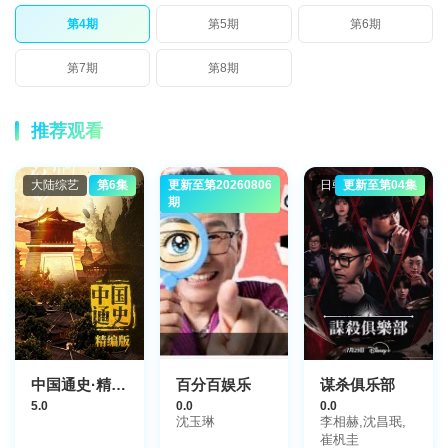
第4期
第5期
第6期
第7期
第8期
推荐观看
大陆综艺
第6集
更新至第20260806
港台综艺
日韩综艺
更新至第04集
期
谋杀俱乐部
中国通史·精编版
百分百娱乐
0.0
5.0
0.0
李相赫,沈昌珉,
沈玉琳
崔杋圭