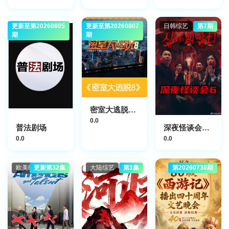
更新至第20260805
大陆综艺
更新至第20260807
大陆综艺
日韩综艺
第7期
期
期
密室大逃脱第八季
0.0
普法剧场
深夜怪谈会第六季
0.0
0.0
欧美综艺
更新第32集
大陆综艺
第1集
第20260730期