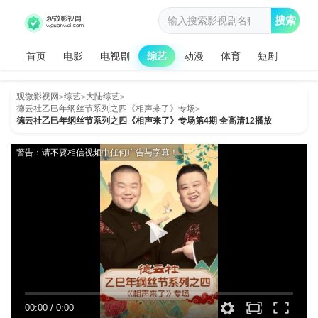
搜索
首页
电影
电视剧
综艺
动漫
体育
短剧
观微影视网
综艺
大陆综艺
>
>
>
德云社乙巳年纲丝节系列之四《相声来了》专场
>
德云社乙巳年纲丝节系列之四《相声来了》专场第4期 全高清12播放
警告：请不要相信视频中任何广告与字幕！
00:00
/
0:00