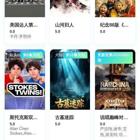
美国达人第六季
山河归人
纪念86版《西游记》播出四十周年文艺晚会
0.0
5.0
0.0
卡丹·罗凯特
欧美综艺
第8集完结
大陆综艺
第10集完结
更新至第20260807
大陆综艺
期
斯托克斯双胞胎
古墓迷踪
说唱巅峰对决2026
5.0
5.0
0.0
Alan Chen
严浩翔,谢帝,艾
Stokes,Alex
热,派克特,功夫
Chen Stokes