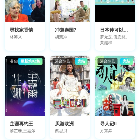
尋找家香情
冲遊泰国7
日本仲可以咁玩
林溥来
胡慧冲
罗允芝,倪安慈,
黄超群
港台综艺
更新第02集
港台综艺
完结
港台综艺
完结
芷珊再约王嘉尔
贝游欧洲
寻人记II
黎芷珊,王嘉尔
蔡思贝
方东昇