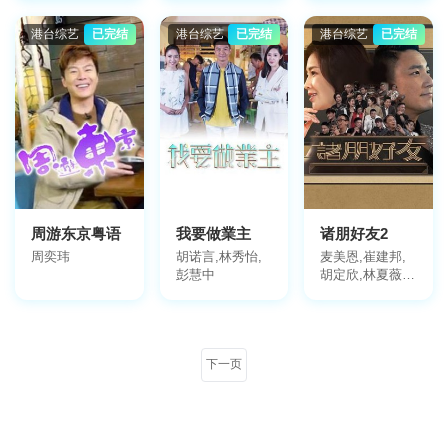
港台综艺
已完结
港台综艺
已完结
港台综艺
已完结
周游东京粤语
我要做業主
诸朋好友2
周奕玮
胡诺言,林秀怡,
麦美恩,崔建邦,
彭慧中
胡定欣,林夏薇,
伍允龙,安志杰,
郑丹瑞,陈德森,
陈定邦,范振锋,
伍咏薇,陈敏之,
下一页
陈山聪