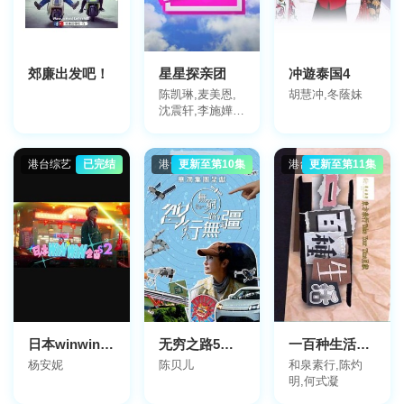
郊廉出发吧！
星星探亲团
冲遊泰国4
陈凯琳,麦美恩,
胡慧冲,冬蔭妹
沈震轩,李施嬅,
苟芸慧,陈庭欣,
麦明诗,宋熙年,
陈智燊,蔡思贝,
港台综艺
已完结
港台综艺
更新至第10集
港台综艺
更新至第11集
王贻兴,岑丽香
日本winwin企画 2
无穷之路5：智行无疆
一百种生活粤语
杨安妮
陈贝儿
和泉素行,陈灼
明,何式凝