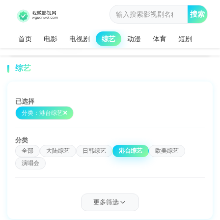
搜索
首页
电影
电视剧
综艺
动漫
体育
短剧
观微影视网
综艺
港台综艺
>
>
综艺
已选择
分类：港台综艺
分类
全部
大陆综艺
日韩综艺
港台综艺
欧美综艺
演唱会
类型
更多筛选
全部
选秀
情感
访谈
旅游
音乐
美食