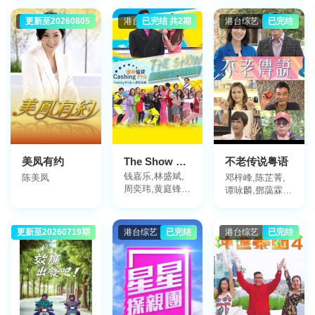
港台综艺
更新至20260805
港台综艺
已完结 共2期
港台综艺
已完结
美凤有约
The Show Must Go On
不老传说粤语
钱嘉乐,林盛斌,
陈美凤
邓梓峰,陈芷菁,
周奕玮,黄庭锋,
谭咏麟,鄧藹霖,
麦美恩
莫华伦,任达华,
馬詩慧,陈友,邝
美云
更新至20260719期
港台综艺
港台综艺
已完结
港台综艺
已完结