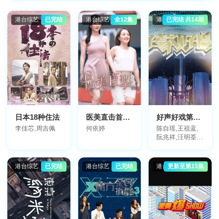
纪实
曲艺
生活
游戏互动
其他
港台综艺
已完结
港台综艺
全12集
港台综艺
已完结 共14期
地区
全部
大陆
香港
台湾
日本
韩国
美国
英国
法国
德国
其他
年份
2026
2025
2024
2023
2022
2021
全部
2020
2019
2018
2017
更早
日本18种住法
医美直击首尔篇
好声好戏第二季
李佳芯,周吉佩
何依婷
陈自瑶,王祖蓝,
阮兆祥,汪明荃,
赖慰玲
港台综艺
已完结
港台综艺
已完结
港台综艺
更新至第15集