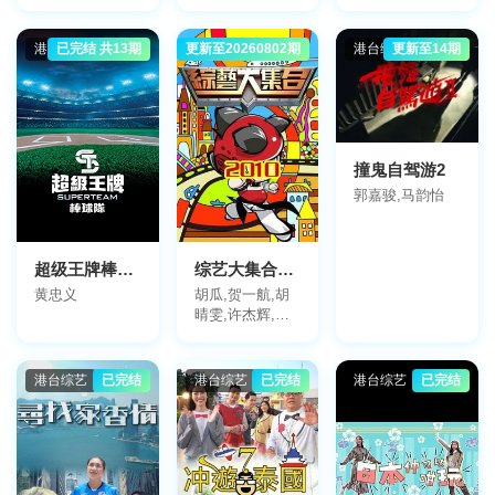
何景扬,刘家凯
港台综艺
已完结 共13期
更新至20260802期
港台综艺
港台综艺
更新至14期
撞鬼自驾游2
郭嘉骏,马韵怡
超级王牌棒球队
综艺大集合2022
黄忠义
胡瓜,贺一航,胡
晴雯,许杰辉,杨
思敏,谢炘昊
港台综艺
已完结
港台综艺
已完结
港台综艺
已完结