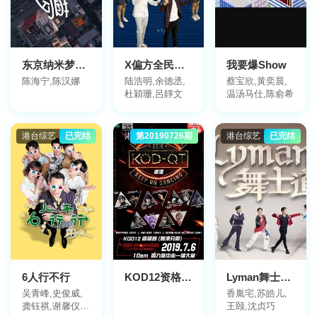
东京纳米梦粤语
X偏方全民拆解第三季
我要爆Show
陈海宁,陈汉娜
陆浩明,余德丞,
蔡宝欣,黃奕晨,
杜穎珊,呂靜文
温汤马仕,陈俞希
港台综艺
已完结
港台综艺
第20190726期
港台综艺
已完结
6人行不行
KOD12资格赛 香港分站赛
Lyman舞士道粤语
吴青峰,史俊威,
香胤宅,苏皓儿,
龚钰祺,谢馨仪,
王颐,沈贞巧