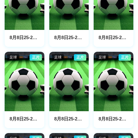
8月8日25-26赛季湘超 衡阳队VS郴州队
8月8日25-26赛季湘超 张家界队VS益阳队
8月8日25-26赛季湘超 常德队VS长沙队
足球
正片
足球
正片
足球
正片
8月8日25-26赛季湘超 湘西队VS娄底队
8月8日25-26赛季山东省齐鲁足球超级联赛 德州古贝春VS滨州创新队
8月8日25-26赛季山东省齐鲁足球超级联赛 泰安泰山城建队VS临沂队