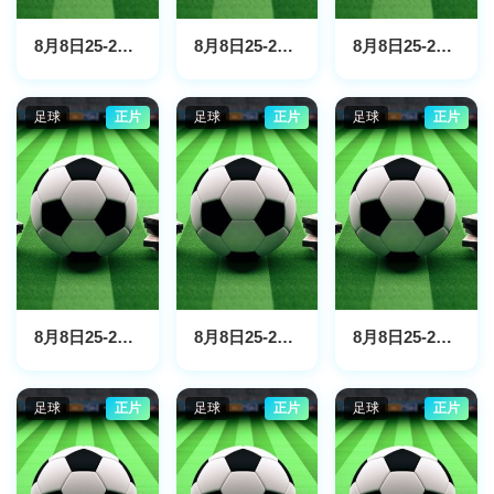
8月8日25-26赛季中乙联赛 上海海港B队VS山东泰山B队
8月8日25-26赛季闽超 平潭队VS漳州队
8月8日25-26赛季闽超 莆田队VS龙岩队
足球
正片
足球
正片
足球
正片
8月8日25-26赛季疆超季军赛 吐鲁番队VS阿勒泰队
8月8日25-26赛季湖北省城市足球联赛 黄石美尔雅队VS天门衣尚队
8月8日25-26赛季楚超 恩施小土豆VS黄冈祥云队
足球
正片
足球
正片
足球
正片