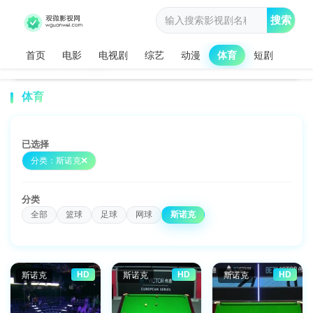
搜索
首页
电影
电视剧
综艺
动漫
体育
短剧
观微影视网
体育
斯诺克
>
>
体育
已选择
分类：斯诺克
分类
全部
篮球
足球
网球
斯诺克
HD
HD
HD
斯诺克
斯诺克
斯诺克