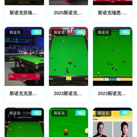
斯诺克苏格兰公开赛第一轮64进32周跃龙4-3山姆·克雷吉(乔迁)20251216
2025斯诺克北爱尔兰公开赛资格赛第二轮丹尼尔·威尔斯4-3阿卡尼·宋沙瓦20250907
斯诺克瑞恩·戴6-1努查鲁特·旺哈鲁泰20230918(李照)
HD
HD
HD
斯诺克
斯诺克
斯诺克
斯诺克克里斯·沃克林5-2袁思俊20231027(李照)
2023斯诺克英锦赛资格赛肖国栋2-6马克·乔伊斯20231121
2023斯诺克英锦赛第二轮侯赛因·瓦菲6-1马修·塞尔特20231130
HD
HD
HD
斯诺克
斯诺克
斯诺克