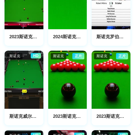
2023斯诺克德国大师资格赛汤姆·福德5-0西里帕蓬20231222
2024斯诺克利雅得世界大师赛丁俊晖4-0阿拉杰拉尼20240304
斯诺克罗伯特·米尔金斯7-13斯佳辉20230424(第二阶段)(李照)
HD
斯诺克
斯诺克
正片
斯诺克
正片
斯诺克威尔士公开赛罗比·威廉姆斯4-2亚当·达菲20240214
2023斯诺克英格兰公开赛第4轮马丁·奥唐纳VS约翰·希金斯
2023斯诺克北爱尔兰公开赛 第3轮 穆迪VS威尔逊