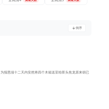
测速失败
测速失败
倒序
，为报恩须十二天内安然将四个木箱送至给匪头焦龙原来胡已