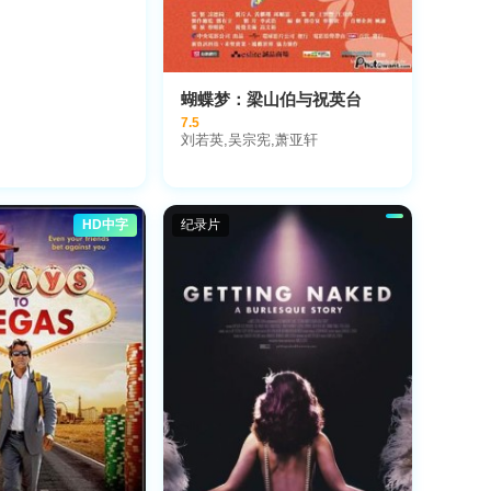
蝴蝶梦：梁山伯与祝英台
7.5
刘若英,吴宗宪,萧亚轩
HD中字
纪录片