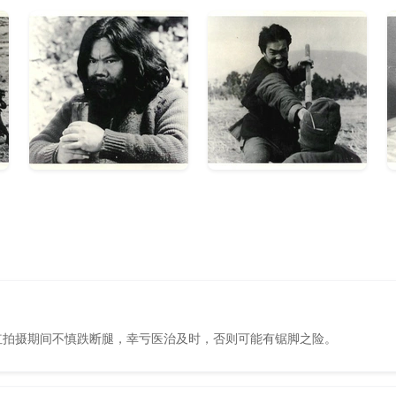
红拍摄期间不慎跌断腿，幸亏医治及时，否则可能有锯脚之险。