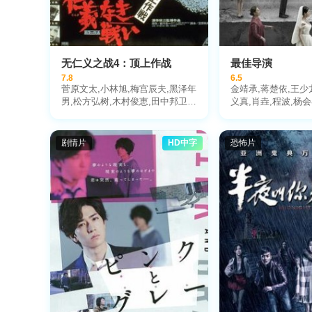
无仁义之战4：顶上作战
最佳导演
7.8
6.5
菅原文太,小林旭,梅宫辰夫,黑泽年
金靖承,蒋楚依,王少
男,松方弘树,木村俊恵,田中邦卫,
义真,肖垚,程波,杨
金子信雄,中原早苗,加藤武,渚真
弓,小池朝雄,山城新伍,八名信夫,
夏八木勋,远藤太津朗,内田朝雄,长
剧情片
HD中字
恐怖片
谷川明男,三上真一郎,小仓一郎,葵
三津子,吉田义夫,铃木瑞穗,野口贵
史,小林稔侍,曾根晴美,诚直也,志
贺胜,福本清三,Yukitomo,Tochino,
川谷拓三,片桐龙次