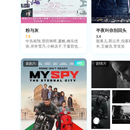
粉与灰
半夜叫你别回头
7.0
3.4
中岛裕翔,菅田将晖,夏帆,柳乐优
殷果儿,郭云齐,倪慕
弥,岸井雪乃,小林凉子,千葉哲也,
丰,王修浩,常笑笑
槙田雄司,入江甚仪,桥本润,筱原友
希子,矢柴俊博,宫崎美子
HD
喜剧片
剧情片