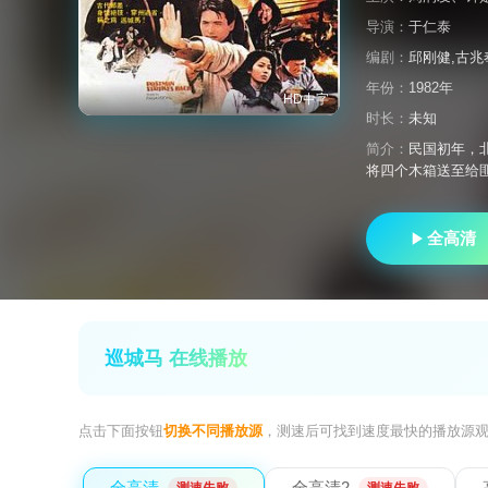
导演：
于仁泰
编剧：
邱刚健,古兆
年份：
1982年
HD中字
时长：
未知
简介：
民国初年，
将四个木箱送至给
全高清
巡城马 在线播放
点击下面按钮
切换不同播放源
，测速后可找到速度最快的播放源
全高清
全高清2