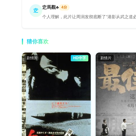
赱馬觀♣
4分
赱
个人理解，此片让周润发彻底断了“港影从武之道
猜你喜欢
剧情片
HD中字
剧情片