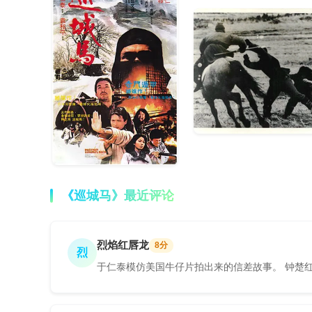
《巡城马》最近评论
烈焰红唇龙
8分
烈
于仁泰模仿美国牛仔片拍出来的信差故事。 钟楚