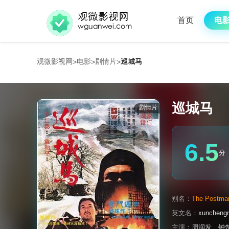
首页
电
观微影视网
电影
剧情片
巡城马
>
>
>
巡城马
剧情片
6.5
分
别名：
The Postman
英文名：
xuncheng
主演：
周润发
、
钟