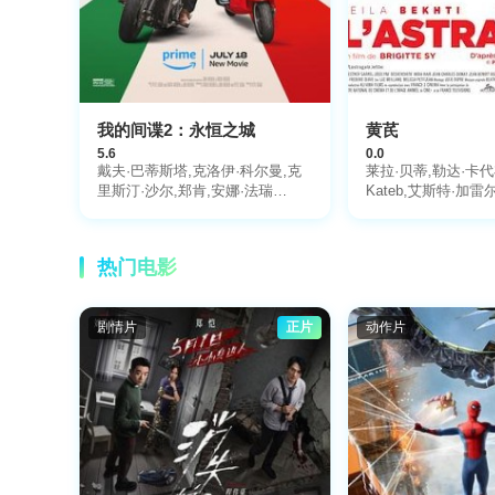
我的间谍2：永恒之城
黄芪
5.6
0.0
戴夫·巴蒂斯塔,克洛伊·科尔曼,克
莱拉·贝蒂,勒达·卡代布
里斯汀·沙尔,郑肯,安娜·法瑞
Kateb,艾斯特·加雷尔 
Garrel
丝,Flula,Borg,泰浩,比利·巴瑞特,
克雷格·罗宾森,塔梅尔·伯贾
克,Paul,du,Toit,Kyra,Janse,van,Rensburg,
热门电影
彼得·巴特勒,Arin,Gon?alves,尼古
拉·科雷亚·达姆得,诺亚·丹比,德维
尔·罗杰斯,Richard,Wright-
剧情片
正片
动作片
Firth,Dylan,Viljoen,Lara,Babalola