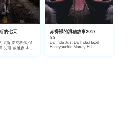
斯的七天
赤裸裸的滑稽故事2017
0.0
Darlinda Just Darlinda,Hazel
,罗斯·麦克科尔,保
Honeysuckle,Murray Hill
泽,艾琳·戴维森,杰姆
利·加森,卢卡斯·布莱
克