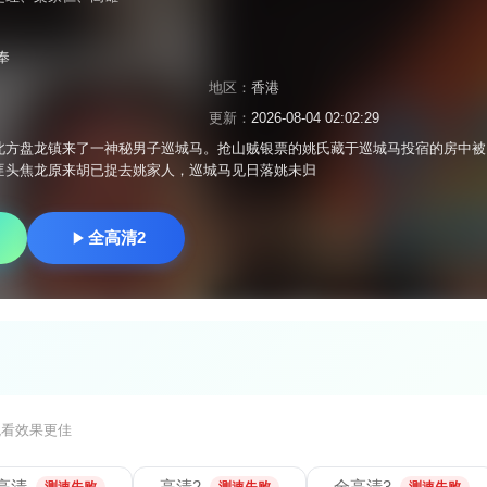
奉
地区：
香港
更新：
2026-08-04 02:02:29
北方盘龙镇来了一神秘男子巡城马。抢山贼银票的姚氏藏于巡城马投宿的房中被
匪头焦龙原来胡已捉去姚家人，巡城马见日落姚未归
全高清2
观看效果更佳
高清
高清2
全高清3