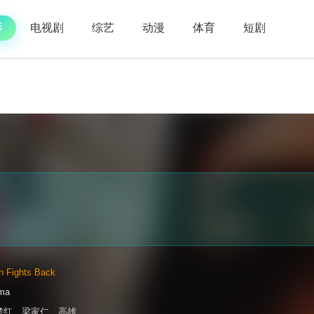
影
电视剧
综艺
动漫
体育
短剧
 Fights Back
ma
楚红
、
梁家仁
、
高雄