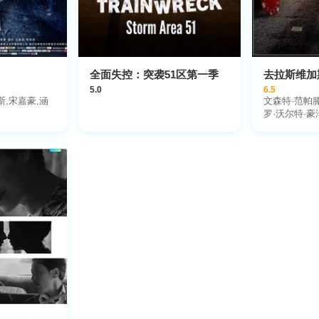
全面失控：突袭51区第一季
去拉斯维加
5.0
6.5
斯,宋嘉豪,涵
文森特·范帕滕
罗·沃尔特·豪
斯·范帕滕,威
恩特,唐·斯达