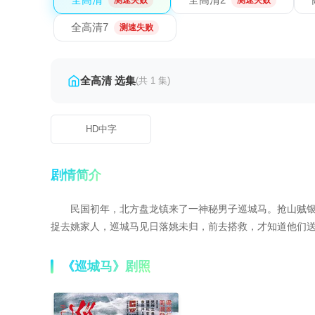
测速失败
测速失败
全高清7
测速失败
全高清 选集
(共 1 集)
HD中字
剧情简介
民国初年，北方盘龙镇来了一神秘男子巡城马。抢山贼
捉去姚家人，巡城马见日落姚未归，前去搭救，才知道他们
《巡城马》剧照