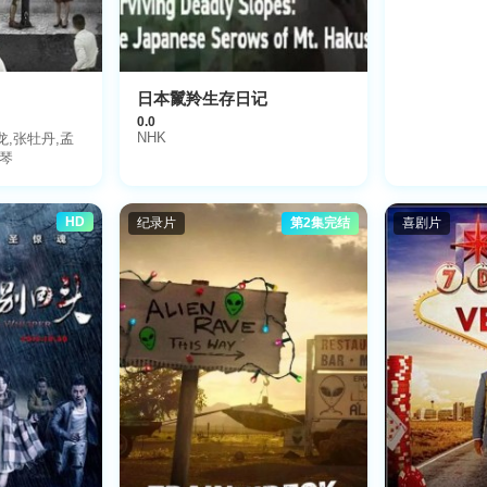
日本鬣羚生存日记
0.0
NHK
龙,张牡丹,孟
会琴
HD
纪录片
第2集完结
喜剧片