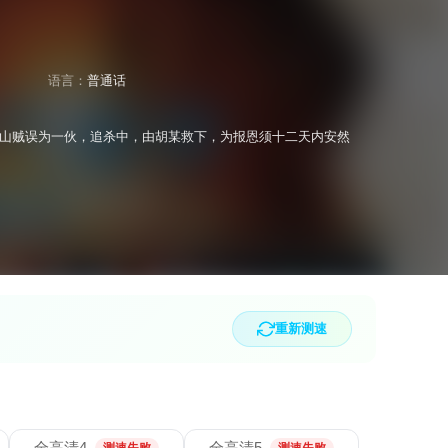
语言：
普通话
山贼误为一伙，追杀中，由胡某救下，为报恩须十二天内安然
重新测速
全高清4
全高清5