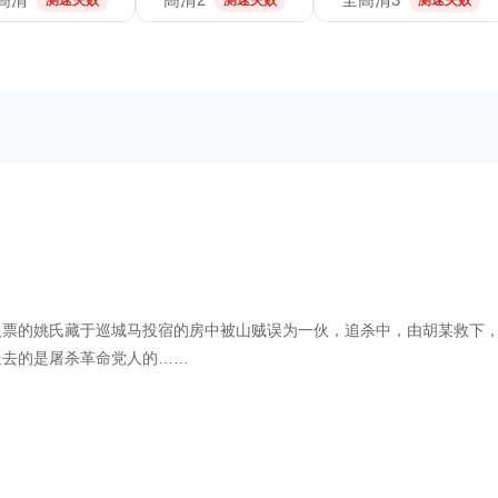
测速失败
测速失败
测速失败
银票的姚氏藏于巡城马投宿的房中被山贼误为一伙，追杀中，由胡某救下
送去的是屠杀革命党人的……