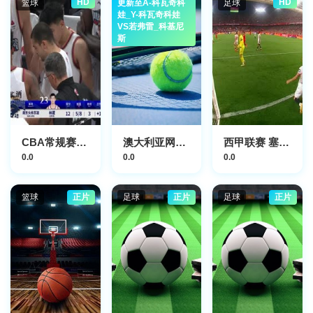
HD
HD
篮球
更新至A-科瓦奇科
网球
足球
娃_Y-科瓦奇科娃
VS若弗雷_科基尼
斯
CBA常规赛第27轮 北京北汽VS南京头排苏酒 20240108(原声)
澳大利亚网球公开赛正赛第12日
西甲联赛 塞维利亚VS马略卡 20240423
0.0
0.0
0.0
篮球
正片
足球
正片
足球
正片