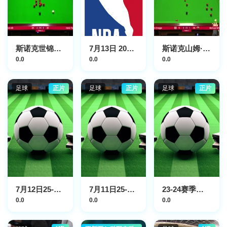
斯诺克世锦赛资格赛128进96及96进64亚伦·希尔9-0哈里斯·塔希尔(第一阶段)20250409
7月13日 2026NBA夏季联赛 魔术VS开拓者
斯诺克山姆·克雷吉0-4迈克尔·怀特20230906
0.0
0.0
0.0
足球
正片
足球
正片
足球
正片
7月12日25-26赛季贵州村超 色边村足球队VS富民村足球队
7月11日25-26赛季广东省城市足球超级联赛 东莞VS清远
23-24赛季亚冠东亚区F组第5轮：曼谷联vs狮城水手
0.0
0.0
0.0