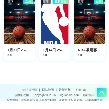
篮球
正片
篮球
更新国语
篮球
正片
1月31日25-26赛季NBA常规赛 快船VS倔金
1月14日 25-26赛季NBA常规赛 森林狼VS雄鹿
NBA常规赛：凯尔特人113-107雄鹿
0.0
0.0
0.0
热门排行榜
|
网站地图
|
最新更新
|
Sitemap
观微影视网
Copyright © 2026
wguanwei.com
版权所有
免责声明：本站所有内容均来自互联网，版权归原创者所有，如果侵犯了你
的权益，请通知我们，我们会及时删除侵权内容，谢谢合作。