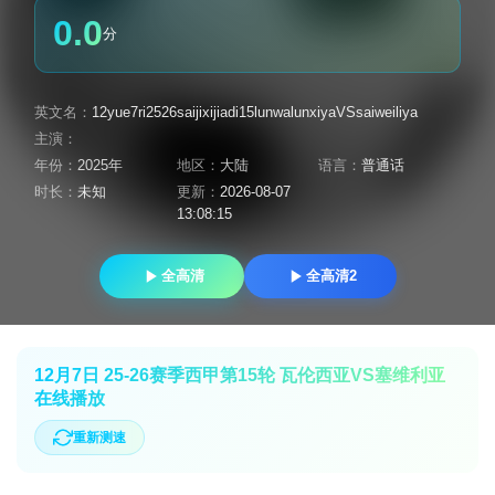
0.0
分
英文名：
12yue7ri2526saijixijiadi15lunwalunxiyaVSsaiweiliya
主演：
年份：
2025年
地区：
大陆
语言：
普通话
时长：
未知
更新：
2026-08-07
13:08:15
全高清
全高清2
12月7日 25-26赛季西甲第15轮 瓦伦西亚VS塞维利亚
在线播放
重新测速