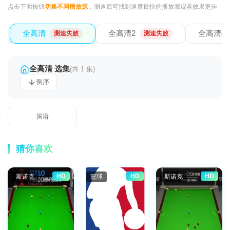
点击下面按钮
切换不同播放源
，测速后可找到速度最快的播放源观看效果更佳
全高清
全高清2
全高清4
测速失败
测速失败
全高清 选集
(共 1 集)
倒序
国语
猜你喜欢
HD
HD
HD
斯诺克
篮球
斯诺克