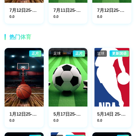
7月12日25-26赛季U17女蓝世界杯小组赛 西班牙VS墨西哥
7月11日25-26赛季广东省城市足球超级联赛 汕尾VS梅州
7月12日25-26赛季疆超8进4第一回合 乌鲁木齐队VS吐鲁番队
0.0
0.0
0.0
热门体育
正片
足球
正片
篮球
更新国语
1月12日25-26赛季NBA常规赛 老鹰VS勇士
5月17日25-26赛季意甲联赛 科莫VS帕尔马
5月14日 25-26赛季NBA季后赛 骑士VS活塞
0.0
0.0
0.0