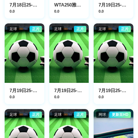
7月18日25-26赛季福建省城市足球超级联赛 莆田队VS福州队
WTA250雅典站女单第二轮：克雷吉茨科娃VS莫内
7月19日25-26赛季全国女子篮球锦标赛 北京首钢73VS68厦门银行
0.0
0.0
0.0
足球
正片
足球
正片
足球
正片
7月19日25-26赛季中乙联赛 江西庐山VS广东铭途
7月19日25-26赛季中乙联赛 大连英博B队VS山西崇德荣海
7月19日25-26赛季中乙联赛 海门珂缔缘VS兰州陇原竞技
0.0
0.0
0.0
足球
正片
足球
正片
网球
更新至HD