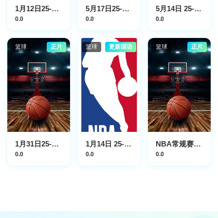
1月12日25-26赛季NBA常规赛 老鹰VS勇士
5月17日25-26赛季意甲联赛 科莫VS帕尔马
5月14日 25-26赛季NBA季后赛 骑士VS活塞
0.0
0.0
0.0
篮球
正片
篮球
更新国语
篮球
正片
1月31日25-26赛季NBA常规赛 快船VS倔金
1月14日 25-26赛季NBA常规赛 森林狼VS雄鹿
NBA常规赛：凯尔特人113-107雄鹿
0.0
0.0
0.0