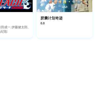
胶囊计划奇迹
0.0
森田成一,伊藤健太郎,
山纪彰