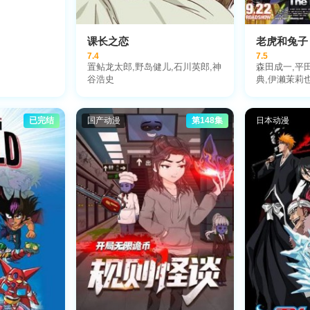
课长之恋
老虎和兔子
7.4
7.5
置鲇龙太郎,野岛健儿,石川英郎,神
森田成一,平
谷浩史
典,伊濑茉莉
刚,冈本信彦
已完结
国产动漫
第148集
日本动漫