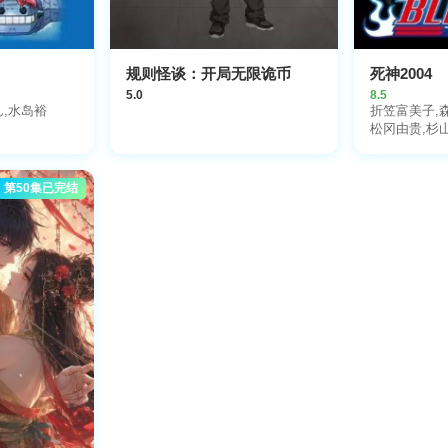
界
规则怪谈：开局无限诡币
死神2004
5.0
8.5
ん,水岛裕
折笠富美子,
松冈由贵,杉
第50集已完结