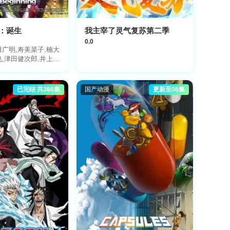
：诞生
我主宰了灵气复苏第二季
0.0
田广明,寿美菜子,楠大
也,津田健次郎,井上
已完结 共366集
国产动漫
更新至06集