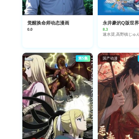
觉醒换命师动态漫画
永井豪的Q版世
0.0
8.3
速水奨,高野槙じゅ
第5集
国产动漫