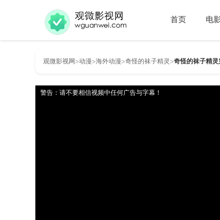
首页
电
观微影视网
动漫
海外动漫
奇怪的袜子精灵
奇怪的袜子精灵第
>
>
>
>
警告：请不要相信视频中任何广告与字幕！