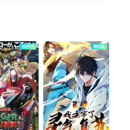
HD中字
第63集