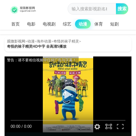
搜索
首页
电影
电视剧
综艺
动漫
体育
短剧
观微影视网
动漫
海外动漫
奇怪的袜子精灵
>
>
>
>
奇怪的袜子精灵HD中字 全高清5播放
警告：请不要相信视频中任何广告与字幕！
00:00
/
0:00