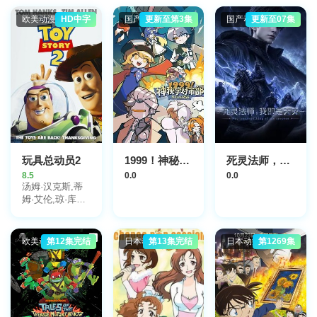
欧美动漫
HD中字
国产动漫
更新至第3集
国产动漫
更新至07集
玩具总动员2
1999！神秘学对策部英语
死灵法师，我即是天灾(2026)
8.5
0.0
0.0
汤姆·汉克斯,蒂
姆·艾伦,琼·库萨
克,凯尔希·格兰
莫,唐·里克斯,吉
姆·法尼,华莱士·
欧美动漫
第12集完结
日本动漫
第13集完结
日本动漫
第1269集
肖恩,约翰·拉岑
贝格,安妮·波茨,
韦恩·奈特,约翰·
莫里斯,劳里·梅
特卡夫,爱丝黛儿
·哈里斯,李·厄米,