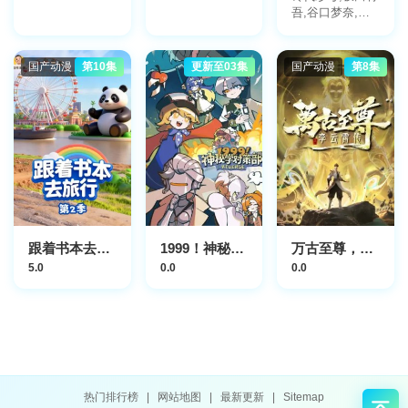
吾,谷口梦奈,平
林瑚夏,岩田安
吉,岛袋美由利,
加藤涉,大森心,
国产动漫
第10集
更新至03集
国产动漫
第8集
楠木灯
跟着书本去旅行第2季
1999！神秘学对策部中配版
万古至尊，李云霄传
5.0
0.0
0.0
热门排行榜
|
网站地图
|
最新更新
|
Sitemap