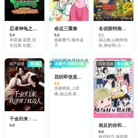
裘蒂·班森
忍者神龟之都市传奇
命运三重奏
名侦探柯南日语
5.0
5.0
9.2
布雷迪·诺恩,尼
饭冢雅弓,榎本温
高山南,山崎和佳
古拉斯·坎图,迈
子
奈,神谷明,小山
克·艾贝,小肖恩·
力也,林原惠美,
布朗,阿尤·艾德
山口胜平,田中秀
维利
幸,岛本须美,绪
国产动漫
第5集
日本动漫
连载中 连载到3集
日本动漫
全12集
方贤一,堀川亮,
松井菜樱子,宫村
花织即使是转生也想打架
优子,岩居由希
6.8
子,大谷育江,高
关根明良,上田
木涉,高岛雅罗,
瞳,福山润,星希
堀之纪,立木文
成奏,德井青空
彦,小山茉美,三
石琴乃,置鲇龙太
郎,日高法子,池
田秀一,古谷彻
千金归来：我清算了枕边人
相反的你和我第1季
0.0
0.0
铃代纱弓,坂田将