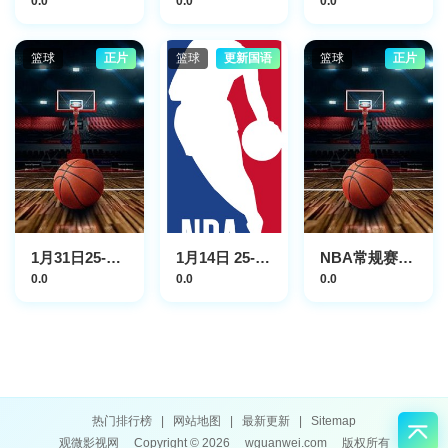
0.0
0.0
0.0
篮球
正片
篮球
更新国语
篮球
正片
1月31日25-26赛季NBA常规赛 快船VS倔金
1月14日 25-26赛季NBA常规赛 森林狼VS雄鹿
NBA常规赛：凯尔特人113-107雄鹿
0.0
0.0
0.0
热门排行榜
|
网站地图
|
最新更新
|
Sitemap
观微影视网
Copyright © 2026
wguanwei.com
版权所有