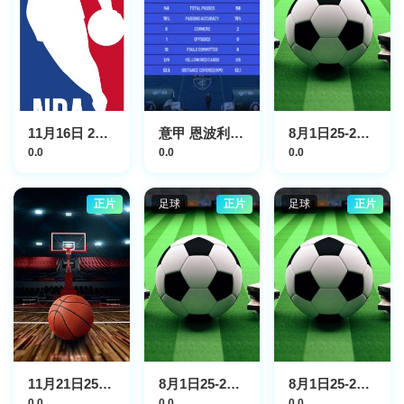
11月16日 25-26赛季NBA常规赛 雷霆VS黄蜂
意甲 恩波利vs萨索洛 (乔迁) 20231126
8月1日25-26赛季湖北省城市足球联赛 随州炎炎队VS黄石美尔雅队
0.0
0.0
0.0
正片
足球
正片
足球
正片
11月21日25-26赛季NBA常规赛 活塞VS老鹰
8月1日25-26赛季蒙超联赛四分之一决赛 第一回合 锡林郭勒队VS鄂尔多斯队
8月1日25-26赛季广东省城市足球超级联赛 肇庆VS茂名
0.0
0.0
0.0