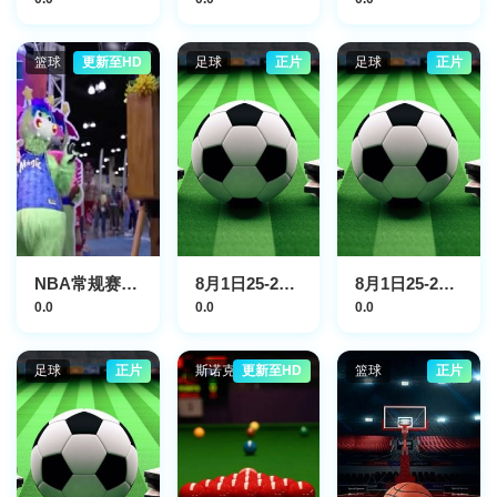
篮球
更新至HD
足球
正片
足球
正片
NBA常规赛 马刺VS魔术 20251204
8月1日25-26赛季湖北省城市足球联赛 天门衣尚队VS咸宁外星人队
8月1日25-26赛季中甲联赛 广东广州豹足球俱乐部VS佛山南狮
0.0
0.0
0.0
足球
正片
斯诺克
更新至HD
篮球
正片