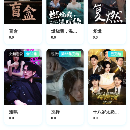
盲盒
燃烧我，温暖你
复燃
0.0
0.0
0.0
女频恋爱
全80集
现代都市
第66集完结
已完结
难哄
抉择
十八岁太奶奶驾到，重整家族荣耀2
0.0
0.0
0.0