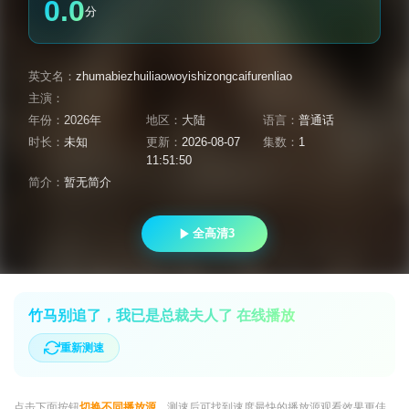
0.0
分
英文名：
zhumabiezhuiliaowoyishizongcaifurenliao
主演：
年份：
2026年
地区：
大陆
语言：
普通话
时长：
未知
更新：
2026-08-07
集数：
1
11:51:50
简介：
暂无简介
全高清3
竹马别追了，我已是总裁夫人了 在线播放
重新测速
点击下面按钮
切换不同播放源
，测速后可找到速度最快的播放源观看效果更佳