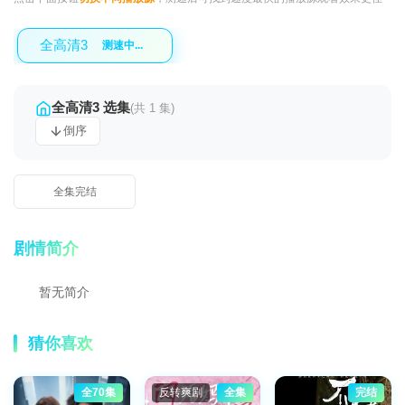
全高清3
测速中...
全高清3 选集
(共 1 集)
倒序
全集完结
剧情简介
暂无简介
猜你喜欢
全70集
反转爽剧
全集
完结