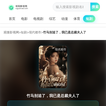
搜索
首页
电影
电视剧
综艺
动漫
体育
短剧
观微影视网
短剧
现代都市
竹马别追了，我已是总裁夫人了
>
>
>
现代都市
全集完结
竹马别追了，我已是总裁夫人了