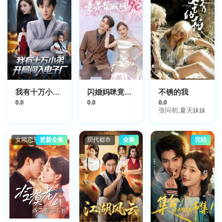
我有十万小弟开局闯入电子厂
闪婚妈咪竟是帮派团宠
不锈的我
0.0
0.0
0.0
张问初,夏天妹妹
女频恋爱
更新全集
现代都市
全集
完结