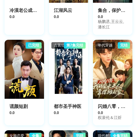
冷漠老公成了悲伤小狗
江湖风云
集合，保护我方市集
0.0
0.0
0.0
杨鹏丞,王云云,
潘长江
已完结
古装仙侠
第7集完结
年代穿越
完结
谎颜短剧
都市圣手神医
闪婚八零，我的会长夫人靠摆摊起家
0.0
0.0
0.0
权裴伦＆江炘
女频恋爱
全集
完结
现代都市
全集完结