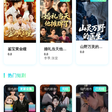
山野万灵的医生
鉴宝黄金瞳
婚礼当天他摊牌了
0.0
0.0
0.0
李季,张棠
热门短剧
现代都市
更新全集
现代都市
完结
现代都市
已完结