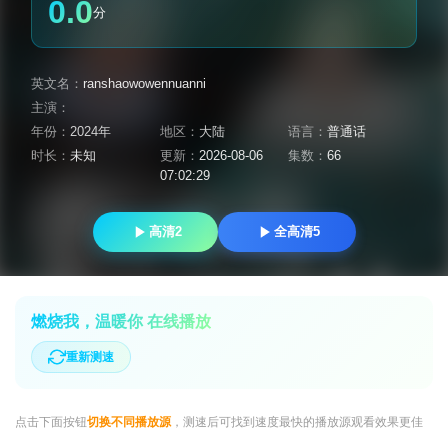
0.0
分
英文名：
ranshaowowennuanni
主演：
年份：
2024年
地区：
大陆
语言：
普通话
时长：
未知
更新：
2026-08-06
集数：
66
07:02:29
高清2
全高清5
燃烧我，温暖你 在线播放
重新测速
点击下面按钮
切换不同播放源
，测速后可找到速度最快的播放源观看效果更佳