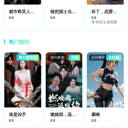
都市邺灵人，我以神灵为食
错把国士当普工
坏了，恋爱脑池总他有读心术
0.0
0.0
0.0
李书滔＆张雨梦
热门短剧
第31集完结
现代都市
完结
反转爽剧
全85集
谁是凶手
燃烧我，温暖你
藏锋
0.0
0.0
0.0