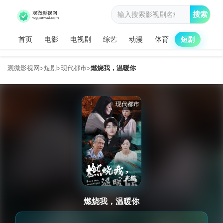
搜索
首页
电影
电视剧
综艺
动漫
体育
短剧
观微影视网
短剧
现代都市
燃烧我，温暖你
>
>
>
现代都市
完结
燃烧我，温暖你