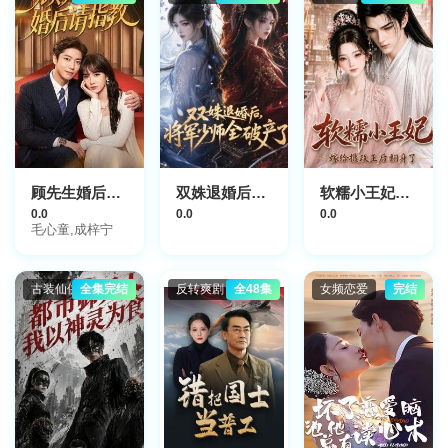
顾先生婚后请指教
双姝退婚后，将军少师全破产了
软糯小王妃，嫁给摄政王后翻身了
0.0
0.0
0.0
毛心童,成梓宁
古装仙侠
全集完结
反转爽剧
全48集
女频恋爱
完结