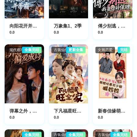
向阳花开并蒂霜
万象集1、2季
傅少别逃，我是你的保镖
0.0
0.0
0.0
现代都市
全集完结
古装仙侠
更新全集
女频恋爱
完结
弹幕之外，偏爱成诗
下凡福星旺全家
新春佳缘萌娃拉着苏小姐喊妈妈
0.0
0.0
0.0
全集完结
古装仙侠
全集完结
古装仙侠
全集完结