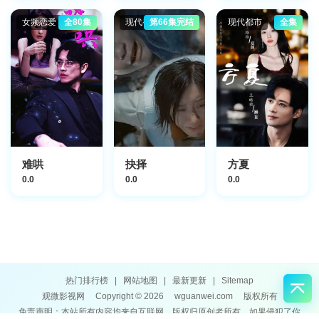
女频恋爱
全80集
现代都市
第66集完结
现代都市
全集
难哄
抉择
方夏
0.0
0.0
0.0
热门排行榜
|
网站地图
|
最新更新
|
Sitemap
观微影视网
Copyright © 2026
wguanwei.com
版权所有
免责声明：本站所有内容均来自互联网，版权归原创者所有，如果侵犯了你