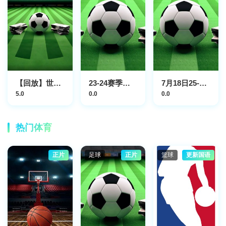
【回放】世界杯小组赛 墨西哥VS南非
23-24赛季意甲第14轮：都灵vs亚特兰大
7月18日25-26赛季甘肃省足球超级联赛 定西队VS临夏队
5.0
0.0
0.0
热门体育
正片
足球
正片
篮球
更新国语