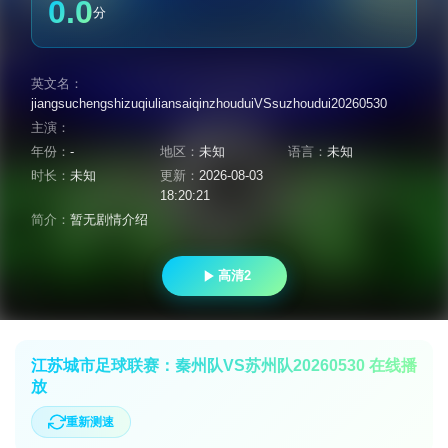
0.0
分
英文名：
jiangsuchengshizuqiuliansaiqinzhouduiVSsuzhoudui20260530
主演：
年份：
-
地区：
未知
语言：
未知
时长：
未知
更新：
2026-08-03
18:20:21
简介：
暂无剧情介绍
高清2
江苏城市足球联赛：秦州队VS苏州队20260530 在线播
放
重新测速