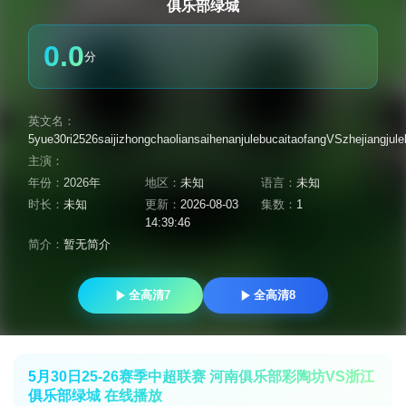
俱乐部绿城
0.0
分
英文名：
5yue30ri2526saijizhongchaoliansaihenanjulebucaitaofangVSzhejiangjul
主演：
年份：
2026年
地区：
未知
语言：
未知
时长：
未知
更新：
2026-08-03
集数：
1
14:39:46
简介：
暂无简介
全高清7
全高清8
5月30日25-26赛季中超联赛 河南俱乐部彩陶坊VS浙江
俱乐部绿城 在线播放