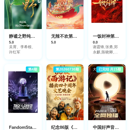
静谧之野纯享版
无辣不欢第2季
一饭封神第2季
5.0
5.0
0.0
吴霄、李希根、
谢霆锋,张勇,郑
许红军
永麒,陈晓卿,李
诞
第4期
第20260730期
大陆综艺
已完结 共15期
FandomStage
纪念86版《西游记》播出四十周年文艺晚会
中国好声音2020