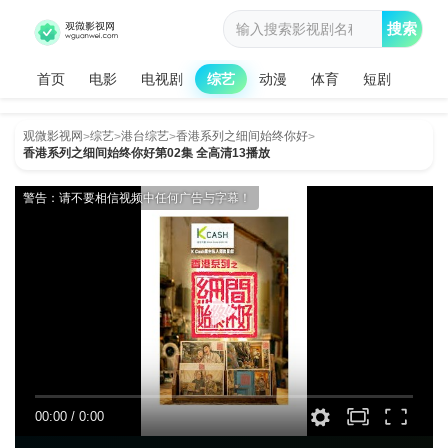
搜索
首页
电影
电视剧
综艺
动漫
体育
短剧
观微影视网
综艺
港台综艺
香港系列之细间始终你好
>
>
>
>
香港系列之细间始终你好第02集 全高清13播放
警告：请不要相信视频中任何广告与字幕！
00:00
/
0:00