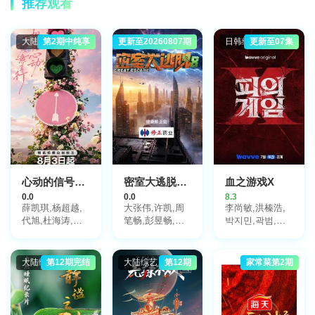
推荐观看
大陆综艺
第2期中纯享
更新至20260807期
大陆综艺
日韩综艺
更新至07集
心动的信号第9季
密室大逃脱第8季
血之游戏X
0.0
0.0
8.3
薛凯琪,杨超越,
大张伟,许凯,周
李尚敏,洪榛浩,
代旭,杜海涛,张
笔畅,彭昱畅,张
박지민,곽범,서
纯烨
真源,陈哲远
출구,하승진
大陆综艺
第12期完结
大陆综艺
第12期
家常菜第2期