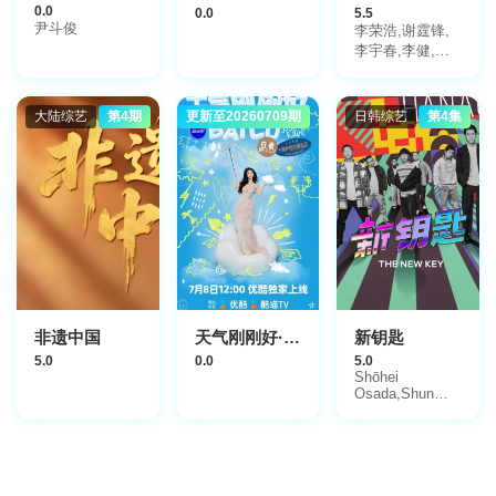
0.0
0.0
5.5
尹斗俊
李荣浩,谢霆锋,
李宇春,李健,伊
一
大陆综艺
第4期
更新至20260709期
日韩综艺
第4集
非遗中国
天气刚刚好·白鹿十周年拾光音乐会
新钥匙
5.0
0.0
5.0
Shōhei
Osada,Shun
Matsuo,Soshina